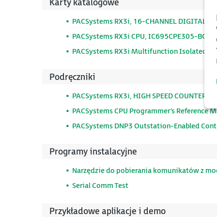
Karty katalogowe
PACSystems RX3i, 16-CHANNEL DIGITAL O
PACSystems RX3i CPU, IC695CPE305-BCAD
PACSystems RX3i Multifunction Isolated Po
Podręczniki
PACSystems RX3i, HIGH SPEED COUNTER M
PACSystems CPU Programmer’s Reference M
PACSystems DNP3 Outstation-Enabled Cont
Programy instalacyjne
Narzędzie do pobierania komunikatów z mod
Serial Comm Test
Przykładowe aplikacje i demo