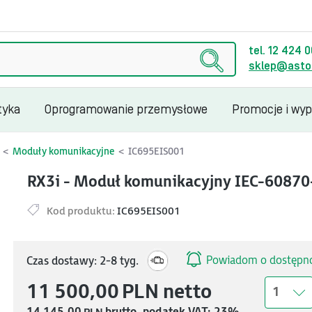
tel. 12 424 
sklep@astor
tyka
Oprogramowanie przemysłowe
Promocje i wy
Moduły komunikacyjne
IC695EIS001
RX3i - Moduł komunikacyjny IEC-6087
Kod produktu:
IC695EIS001
Powiadom o dostępno
Czas dostawy: 2-8 tyg.
11 500,00
PLN
netto
1