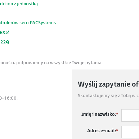
ition z jednostką.
ntrolerów serii PACSystems
 RX3i
222Q
jemnością odpowiemy na wszystkie Twoje pytania.
Wyślij zapytanie o
Skontaktujemy się z Tobą w c
0-16:00.
Imię i nazwisko:
*
Adres e-mail:
*