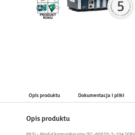
Opis produktu
Dokumentacja i pliki
Opis produktu
RX3i - Moduł komunikacyjny IEC-60870-5-104 SER