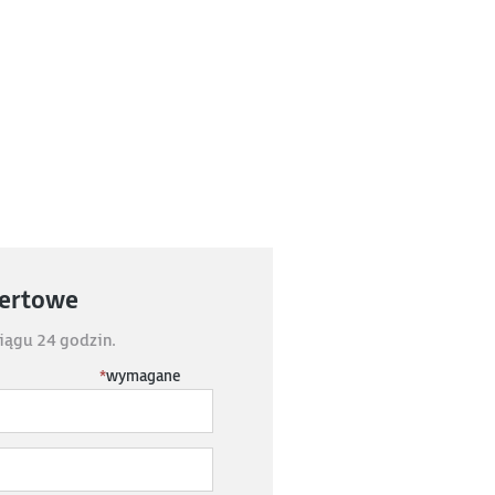
fertowe
iągu 24 godzin.
*
wymagane