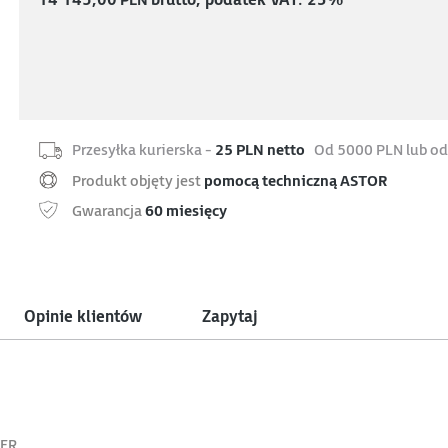
14 145,00
PLN
brutto, podatek VAT: 23%
Przesyłka kurierska -
25 PLN netto
Od 5000 PLN lub od
Produkt objęty jest
pomocą techniczną ASTOR
Gwarancja
60 miesięcy
Opinie klientów
Zapytaj
VER