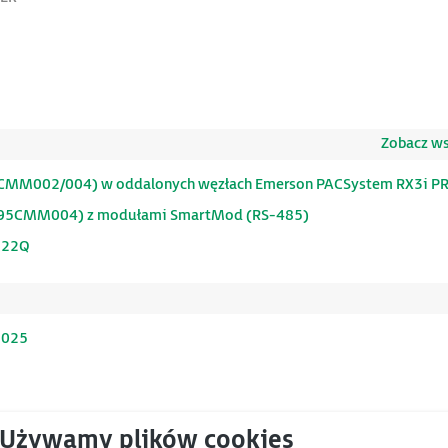
Zobacz wsz
5CMM002/004) w oddalonych węzłach Emerson PACSystem RX3i P
C695CMM004) z modułami SmartMod (RS-485)
222Q
2025