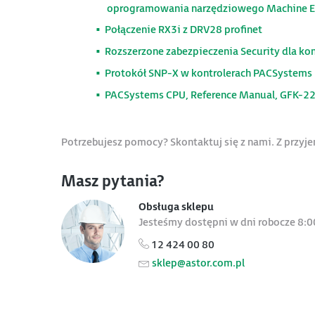
oprogramowania narzędziowego Machine Ed
Połączenie RX3i z DRV28 profinet
Rozszerzone zabezpieczenia Security dla ko
Protokół SNP-X w kontrolerach PACSystems
PACSystems CPU, Reference Manual, GFK-2
Potrzebujesz pomocy? Skontaktuj się z nami. Z przy
Masz pytania?
Obsługa sklepu
Jesteśmy dostępni w dni robocze 8:0
12 424 00 80
sklep@astor.com.pl