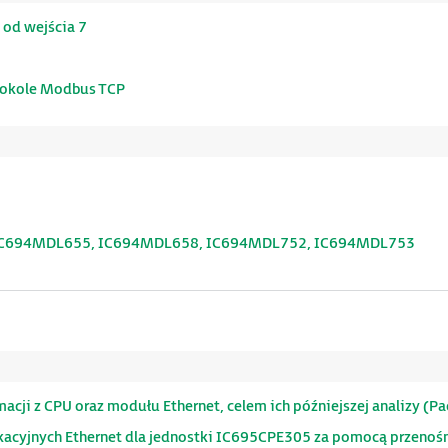
 od wejścia 7
otokole Modbus TCP
 IC694MDL655, IC694MDL658, IC694MDL752, IC694MDL753
cji z CPU oraz modułu Ethernet, celem ich późniejszej analizy (P
acyjnych Ethernet dla jednostki IC695CPE305 za pomocą przenoś