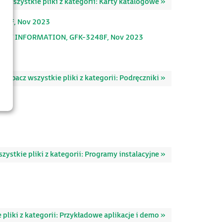
z wszystkie pliki z kategorii: Karty katalogowe »
91F, Nov 2023
DUCT INFORMATION, GFK-3248F, Nov 2023
Zobacz wszystkie pliki z kategorii: Podręczniki »
zystkie pliki z kategorii: Programy instalacyjne »
 pliki z kategorii: Przykładowe aplikacje i demo »