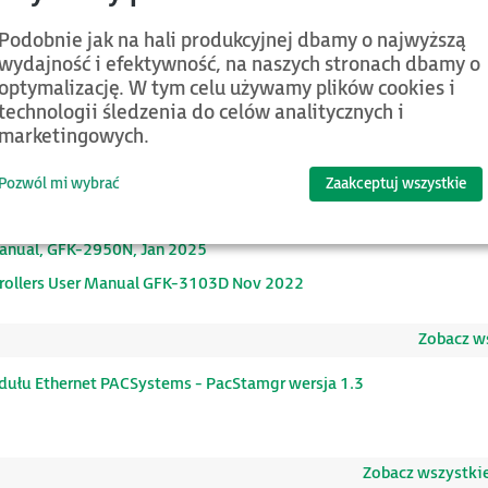
Zobac
Podobnie jak na hali produkcyjnej dbamy o najwyższą
UTPUT MODULE WITH DIAGNOSTICS, (IC695MDL765), IPI, GFK-25
wydajność i efektywność, na naszych stronach dbamy o
, IC695CPE310-BCAD, Firmware Version 10.91, IMPORTANT PRO
optymalizację. W tym celu używamy plików cookies i
technologii śledzenia do celów analitycznych i
wer Supply, 24 VDC, 80 W, IPI, GFK-3252A, Aug 2023
marketingowych.
Pozwól mi wybrać
Zaakceptuj wszystkie
ODULE, USER MANUAL, GFK-2441A, Oct 2019
anual, GFK-2950N, Jan 2025
rollers User Manual GFK-3103D Nov 2022
Zobacz ws
ułu Ethernet PACSystems - PacStamgr wersja 1.3
Zobacz wszystkie