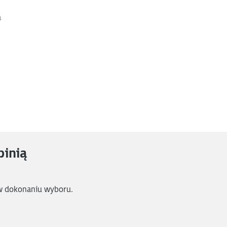
a
pinią
w dokonaniu wyboru.