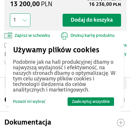
13 200,00
PLN
16 236,00
PLN
Dodaj do koszyka
1
Zapisz w schowku
Drukuj kartę produktu
Przesyłka kurierska -
25 PLN netto
Dostawa
Szczegóły
Pomoc Techniczna ASTOR
Podobnie jak na hali produkcyjnej dbamy o
Gwarancja
60 miesięcy
najwyższą wydajność i efektywność, na
naszych stronach dbamy o optymalizację. W
tym celu używamy plików cookies i
Oceń produkt
technologii śledzenia do celów
analitycznych i marketingowych.
Opis produktu
Pozwól mi wybrać
Zaakceptuj wszystkie
Dokumentacja