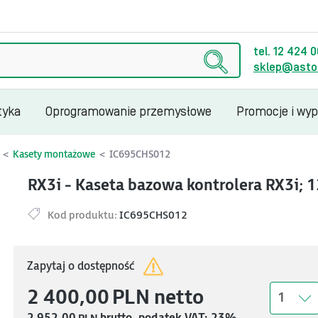
tel. 12 424 
sklep@astor
tyka
Oprogramowanie przemysłowe
Promocje i wy
Kasety montażowe
IC695CHS012
RX3i - Kaseta bazowa kontrolera RX3i; 1
Kod produktu:
IC695CHS012
Zapytaj o dostępność
2 400,00
PLN
netto
1