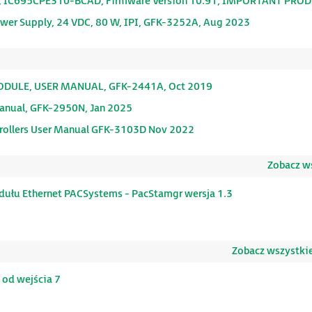
, IC695CPE310-BCAD, Firmware Version 10.91, IMPORTANT PRO
wer Supply, 24 VDC, 80 W, IPI, GFK-3252A, Aug 2023
ODULE, USER MANUAL, GFK-2441A, Oct 2019
anual, GFK-2950N, Jan 2025
rollers User Manual GFK-3103D Nov 2022
Zobacz ws
ułu Ethernet PACSystems - PacStamgr wersja 1.3
Zobacz wszystkie
 od wejścia 7