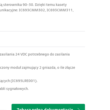
ą sterownika 90-30. Dzięki temu kasety
komunikacyjne: IC693CMM302, IC693CMM311,
asilania 24 VDC potrzebnego do zasilania
zony moduł zajmujący 2 gniazda, o ile złącze
ających (IC695LRE001).
abli sygnałowych.