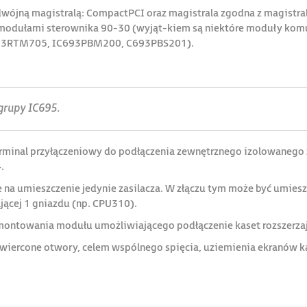
ójną magistralą: CompactPCI oraz magistrala zgodna z magistral
az modułami sterownika 90-30 (wyjąt-kiem są niektóre moduły 
3RTM705, IC693PBM200, C693PBS201).
grupy IC695.
minal przyłączeniowy do podłączenia zewnętrznego izolowanego z
.
 na umieszczenie jedynie zasilacza. W złączu tym może być umieszc
ącej 1 gniazdu (np. CPU310).
o montowania modułu umożliwiającego podłączenie kaset rozszerz
awiercone otwory, celem wspólnego spięcia, uziemienia ekranów k