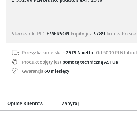
2 952,00
PLN
brutto, podatek VAT: 23%
Sterowniki PLC
EMERSON
kupiło już
3789
firm w Polsce
Przesyłka kurierska -
25 PLN netto
Od 5000 PLN lub od
Produkt objęty jest
pomocą techniczną ASTOR
Gwarancja
60 miesięcy
Opinie klientów
Zapytaj