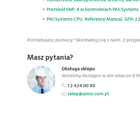
Protokół SNP-X w kontrolerach PACSystems
PACSystems CPU, Reference Manual, GFK-2
Potrzebujesz pomocy? Skontaktuj się z nami. Z przy
Masz pytania?
Obsługa sklepu
Jesteśmy dostępni w dni robocze 8:0
12 424 00 80
sklep@astor.com.pl