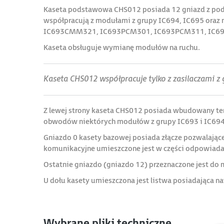
Kaseta podstawowa CHS012 posiada 12 gniazd z podw
współpracują z modułami z grupy IC694, IC695 or
IC693CMM321, IC693PCM301, IC693PCM311, IC69
Kaseta obsługuje wymianę modułów na ruchu.
Kaseta CHS012 współpracuje tylko z zasilaczami z 
Z lewej strony kaseta CHS012 posiada wbudowany ter
obwodów niektórych modułów z grupy IC693 i IC694
Gniazdo 0 kasety bazowej posiada złącze pozwalające
komunikacyjne umieszczone jest w części odpowiadaj
Ostatnie gniazdo (gniazdo 12) przeznaczone jest d
U dołu kasety umieszczona jest listwa posiadająca n
Wybrane pliki techniczne