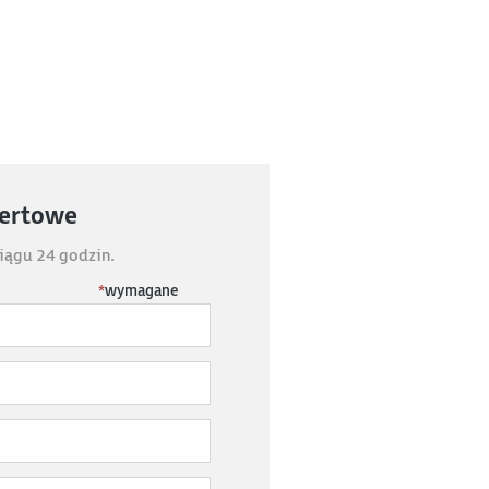
fertowe
iągu 24 godzin.
*
wymagane