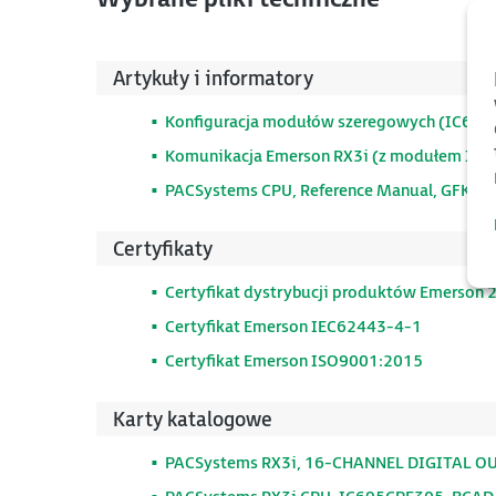
Artykuły i informatory
Konfiguracja modułów szeregowych (IC69
Komunikacja Emerson RX3i (z modułem I
PACSystems CPU, Reference Manual, GFK-2
Certyfikaty
Certyfikat dystrybucji produktów Emerson 
Certyfikat Emerson IEC62443-4-1
Certyfikat Emerson ISO9001:2015
Karty katalogowe
PACSystems RX3i, 16-CHANNEL DIGITAL O