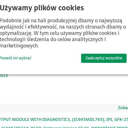
Zobacz wsz
Podobnie jak na hali produkcyjnej dbamy o najwyższą
wydajność i efektywność, na naszych stronach dbamy o
5CMM002/004) w oddalonych węzłach Emerson PACSystem RX3i P
optymalizację. W tym celu używamy plików cookies i
technologii śledzenia do celów analitycznych i
C695CMM004) z modułami SmartMod (RS-485)
marketingowych.
222Q
Pozwól mi wybrać
Zaakceptuj wszystkie
2025
Zobac
UTPUT MODULE WITH DIAGNOSTICS, (IC695MDL765), IPI, GFK-25