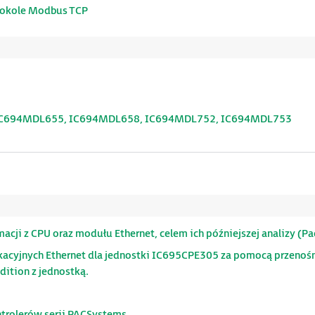
otokole Modbus TCP
 IC694MDL655, IC694MDL658, IC694MDL752, IC694MDL753
cji z CPU oraz modułu Ethernet, celem ich późniejszej analizy (P
acyjnych Ethernet dla jednostki IC695CPE305 za pomocą przenoś
ition z jednostką.
ntrolerów serii PACSystems