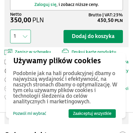
Zaloguj się
, i zobacz niższe ceny.
350,00
PLN
430,50
PLN
Dodaj do koszyka
1
Zapisz w schowku
Drukuj kartę produktu
Przesyłka kurierska -
25 PLN netto
Dostawa
Szczegóły
Pomoc Techniczna ASTOR
Podobnie jak na hali produkcyjnej dbamy o
najwyższą wydajność i efektywność, na
Zamów przed 12:00 - dostawa następnego dnia
naszych stronach dbamy o optymalizację. W
Warunki
Możesz zwrócić produkt
do 14 dni.
tym celu używamy plików cookies i
technologii śledzenia do celów
Gwarancja
60 miesięcy
analitycznych i marketingowych.
Pozwól mi wybrać
Zaakceptuj wszystkie
Oceń produkt