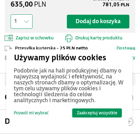
635,00
PLN
781,05
PLN
Dodaj do koszyka
1
Zapisz w schowku
Drukuj kartę produktu
Przesyłka kurierska -
25 PLN netto
Dostawa
Szczegóły
Pomoc Techniczna ASTOR
Podobnie jak na hali produkcyjnej dbamy o
najwyższą wydajność i efektywność, na
Oceń produkt
naszych stronach dbamy o optymalizację. W
tym celu używamy plików cookies i
technologii śledzenia do celów
Opis produktu
analitycznych i marketingowych.
Pozwól mi wybrać
Zaakceptuj wszystkie
Dokumentacja