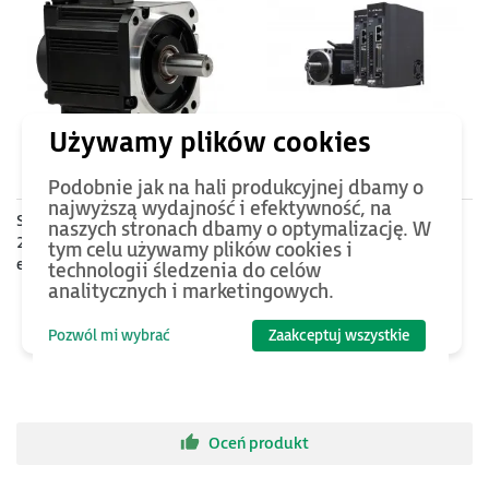
1320
PLN
110
PLN
Podobnie jak na hali produkcyjnej dbamy o
najwyższą wydajność i efektywność, na
Serwosilnik SRV-64 o mocy
Kabel zasilający SRV-64 5m.
naszych stronach dbamy o optymalizację. W
2kW (10Nm), zasilanie 230V,
do serwosilników 1.5kW oraz
tym celu używamy plików cookies i
enkoder absolutny 23bit,
2kW z enkoderem absolutnym
technologii śledzenia do celów
prędkość znam. 2000rpm,
- elastyczny
analitycznych i marketingowych.
wym. flanszy 130mm, 30
miesięcy gwarancji.
Pozwól mi wybrać
Zaakceptuj wszystkie
Oceń produkt