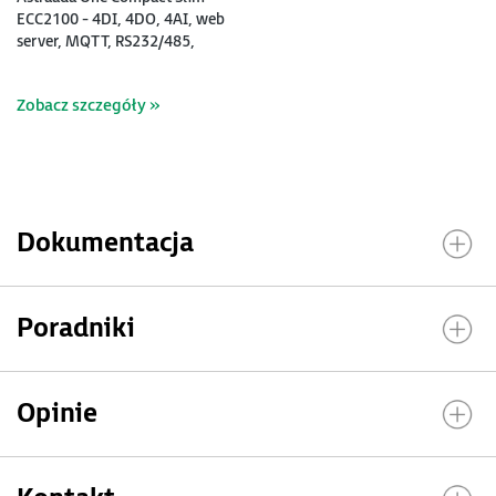
ECC2100 - 4DI, 4DO, 4AI, web
server, MQTT, RS232/485,
CAN, EtherCAT, Modbus
RTU/TCP (253000200)
Zobacz szczegóły »
Dokumentacja
Poradniki
Opinie