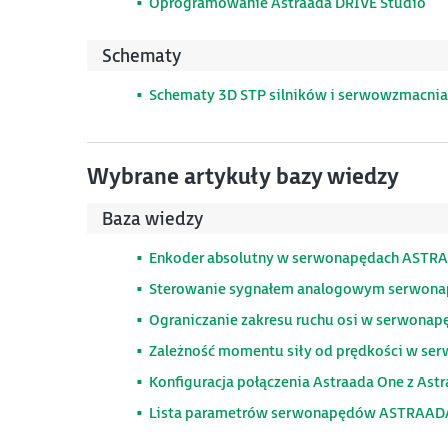
Oprogramowanie Astraada DRIVE Studio
Schematy
Schematy 3D STP silników i serwowzmacnia
Wybrane artykuły bazy wiedzy
Baza wiedzy
Enkoder absolutny w serwonapędach ASTR
Sterowanie sygnałem analogowym serwon
Ograniczanie zakresu ruchu osi w serwona
Zależność momentu siły od prędkości w s
Konfiguracja połączenia Astraada One z As
Lista parametrów serwonapędów ASTRAADA 