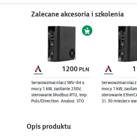
Zalecane akcesoria i szkolenia
1200
1
PLN
Serwowzmacniacz SRV-64 o
Serwowzmacniacz 
mocy 1 kW, zasilanie 230V,
mocy 1 kW, zasilan
sterowanie Modbus RTU, imp.
sterowanie EtherCA
Puls/Direction, Analog, STO
2), 30 miesięcy gw
(SIL 2), 30 miesięcy gwarancji.
Opis produktu