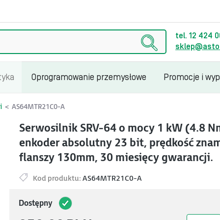
tel. 12 424 
sklep@astor
tyka
Oprogramowanie przemysłowe
Promocje i wy
i
AS64MTR21C0-A
Serwosilnik SRV-64 o mocy 1 kW (4.8 Nm
enkoder absolutny 23 bit, prędkość zn
flanszy 130mm, 30 miesięcy gwarancji.
Kod produktu:
AS64MTR21C0-A
Dostępny