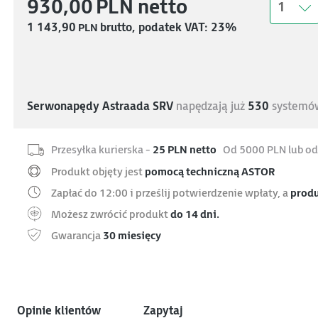
930,00
PLN
netto
1
1 143,90
PLN
brutto, podatek VAT: 23%
Serwonapędy Astraada SRV
napędzają już
530
systemów
Przesyłka kurierska -
25 PLN netto
Od 5000 PLN lub od
Produkt objęty jest
pomocą techniczną ASTOR
Zapłać do 12:00 i prześlij potwierdzenie wpłaty, a
produ
Możesz zwrócić produkt
do 14 dni.
Gwarancja
30 miesięcy
Opinie klientów
Zapytaj