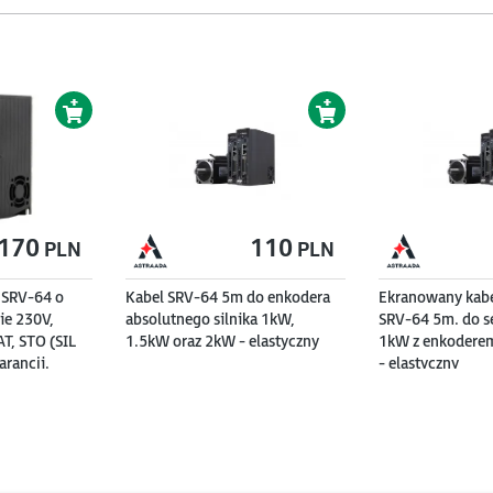
170
110
PLN
PLN
SRV-64 o
Kabel SRV-64 5m do enkodera
Ekranowany kabel
ie 230V,
absolutnego silnika 1kW,
SRV-64 5m. do s
T, STO (SIL
1.5kW oraz 2kW - elastyczny
1kW z enkodere
arancji.
- elastyczny