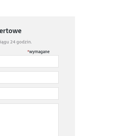
fertowe
iągu 24 godzin.
*
wymagane