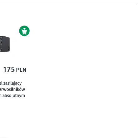
175
PLN
 zasilający
erwosilników
m absolutnym