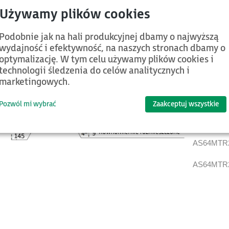
nkoder absolutny 23 bit, prędkość znam. 2000rpm, wym. flanszy 1
Podobnie jak na hali produkcyjnej dbamy o najwyższą
wydajność i efektywność, na naszych stronach dbamy o
AS64MTB2
optymalizację. W tym celu używamy plików cookies i
technologii śledzenia do celów analitycznych i
AS64MTB2
marketingowych.
AS64MTB2
Pozwól mi wybrać
Zaakceptuj wszystkie
AS64MTR2
AS64MTR2
AS64MTR2