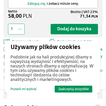
Zaloguj się
, i zobacz niższe ceny.
58,00
PLN
71,34
PLN
Dodaj do koszyka
1
Zapisz w schowku
Drukuj kartę produktu
Przesyłka kurierska -
25 PLN netto
Dostawa
Szczegóły
Podobnie jak na hali produkcyjnej dbamy o
Pomoc Techniczna ASTOR
najwyższą wydajność i efektywność, na
Zamów przed 12:00 - dostawa następnego dnia
naszych stronach dbamy o optymalizację. W
tym celu używamy plików cookies i
Warunki
Możesz zwrócić produkt
do 14 dni.
technologii śledzenia do celów
Gwarancja
30 miesięcy
analitycznych i marketingowych.
Pozwól mi wybrać
Zaakceptuj wszystkie
Oceń produkt