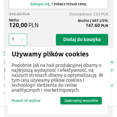
Zaloguj się
, i zobacz niższe ceny.
355.00 PLN
Oszczędzasz: 235 PLN
120,00
PLN
147,60
PLN
Dodaj do koszyka
1
Zapisz w schowku
Drukuj kartę produktu
Przesyłka kurierska -
25 PLN netto
Dostawa
Podobnie jak na hali produkcyjnej dbamy o
Szczegóły
najwyższą wydajność i efektywność, na
Pomoc Techniczna ASTOR
naszych stronach dbamy o optymalizację. W
Zamów przed 12:00 - dostawa następnego dnia
tym celu używamy plików cookies i
technologii śledzenia do celów
Warunki
Możesz zwrócić produkt
do 14 dni.
analitycznych i marketingowych.
Gwarancja
24 miesięcy
Pozwól mi wybrać
Zaakceptuj wszystkie
Oceń produkt