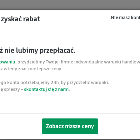
Nie masz kon
 zyskać rabat
tel. 12 424 00
sklep@astor.
yka
Oprogramowanie przemysłowe
Promocje i wyp
ż nie lubimy przepłacać.
gowaniu
, przydzielimy Twojej firmie indywidualne warunki handlow
 Agilox
ONE IGV V2
z wtedy znacznie lepsze ceny.
AGILOX ONE
go konta potrzebujemy 24h, by przydzielić warunki.
się spieszy -
skontaktuj się z nami
.
Kod produktu:
ONE IGV V2
Czas dostawy: 2-8 tyg.
Zobacz niższe ceny
Wykorzystanie tego produktu wymaga indywidualnej konsult
Wyślij prośbę o konfigurację »