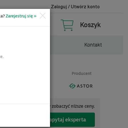
Zaloguj / Utwórz konto
ta?
Zarejestruj się »
 80
Koszyk
com.pl
rzedaże
Więcej
Kontakt
e.
Producent
Zaloguj się
, by zobaczyć niższe ceny.
acji.
Zapytaj eksperta