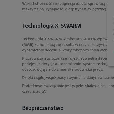
Wszechstronność i inteligencja robota sprawiają, że 
maksymalną wydajność w logistyce wewnętrznej.
Technologia X-SWARM
Technologia X-SWARM w robotach AGILOX wprowadza n
(AMR) komunikują się ze sobą w czasie rzeczywistym,
dynamicznie decyduje, który robot powinien wykona
Kluczową zaletą rozwiązania jest jego pełna decentra
podejmuje decyzje autonomicznie. System cechuje się
dostosowują się do zmian w środowisku pracy.
Dzięki ciągłej współpracy i wymianie danych w czasie 
Dodatkowo rozwiązanie jest w pełni skalowalne – d
częścią „roju”.
Bezpieczeństwo