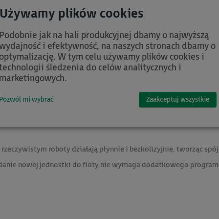
jest on idealnym rozwiązaniem dla firm, które stawiają na automat
Podobnie jak na hali produkcyjnej dbamy o najwyższą
wydajność i efektywność, na naszych stronach dbamy o
optymalizację. W tym celu używamy plików cookies i
technologii śledzenia do celów analitycznych i
owy wymiar automatyzacji dzięki wykorzystaniu inteligencji ro
marketingowych.
 wymieniając informacje o swoim położeniu, statusie oraz zadani
ć dane zadanie, zapewniając maksymalną efektywność przepływu 
Pozwól mi wybrać
Zaakceptuj wszystkie
lizacja – nie ma potrzeby stosowania centralnego serwera zarządza
 również wysoką elastycznością: roboty samodzielnie planują tras
rzeczywistym roboty działają płynnie i bezkolizyjnie, tworząc spój
odanie nowej jednostki do floty nie wymaga dodatkowego programo