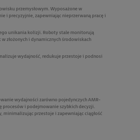
rodowisku przemysłowym. Wyposażone w
e i precyzyjnie, zapewniając nieprzerwaną pracę i
go unikania kolizji. Roboty stale monitorują
et w złożonych i dynamicznych środowiskach
lizuje wydajność, redukuje przestoje i podnosi
rowanie wydajności zarówno pojedynczych AMR-
ję procesów i podejmowanie szybkich decyzji.
 minimalizując przestoje i zapewniając ciągłość