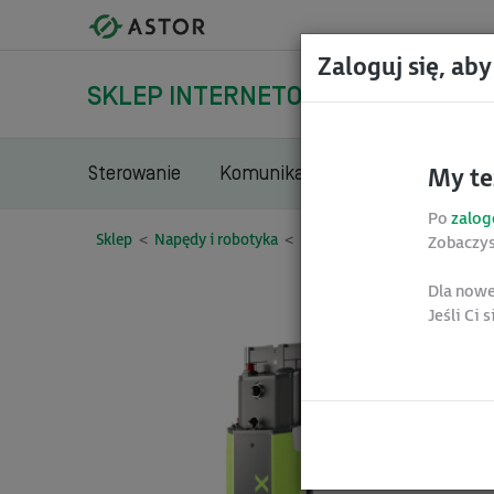
Zaloguj się, aby
Szukaj
SKLEP INTERNETOWY
Sterowanie
Komunikacja
Napędy i robot
My te
Po
zalo
Sklep
Napędy i robotyka
Robotyka
Roboty mobilne
Zobaczys
Dla nowe
Jeśli Ci 