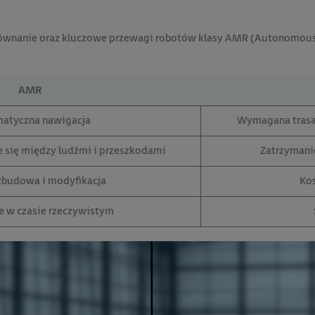
równanie oraz kluczowe przewagi robotów klasy AMR (Autonomo
AMR
atyczna nawigacja
Wymagana trasa 
e się między ludźmi i przeszkodami
Zatrzymanie
zbudowa i modyfikacja
Ko
 w czasie rzeczywistym