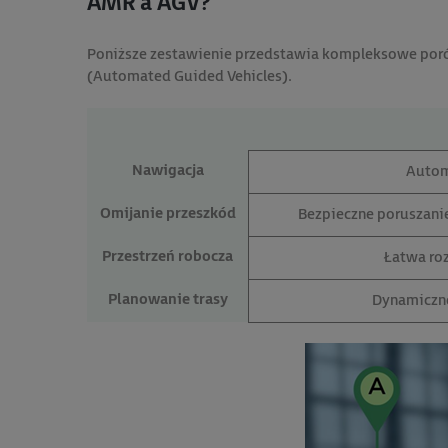
AMR a AGV?
Poniższe zestawienie przedstawia kompleksowe po
(Automated Guided Vehicles).
Nawigacja
Autom
Omijanie przeszkód
Bezpieczne poruszani
Przestrzeń robocza
Łatwa ro
Planowanie trasy
Dynamiczne