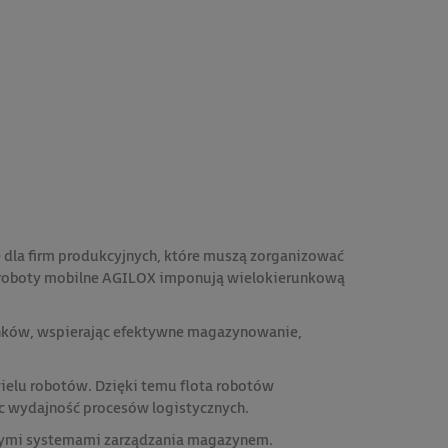
la firm produkcyjnych, które muszą zorganizować
ne roboty mobilne AGILOX imponują wielokierunkową
unków, wspierając efektywne magazynowanie,
elu robotów. Dzięki temu flota robotów
ąc wydajność procesów logistycznych.
jącymi systemami zarządzania magazynem.