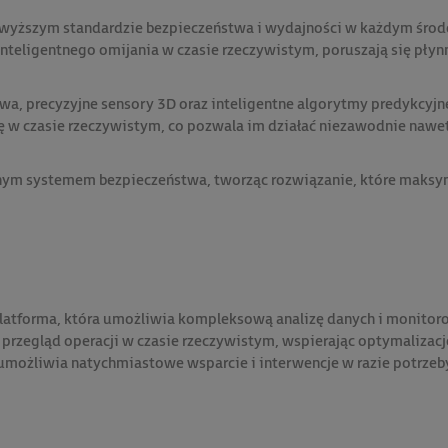
ajwyższym standardzie bezpieczeństwa i wydajności w każdym ś
ligentnego omijania w czasie rzeczywistym, poruszają się płynni
a, precyzyjne sensory 3D oraz inteligentne algorytmy predykcyjne
sę w czasie rzeczywistym, co pozwala im działać niezawodnie naw
ym systemem bezpieczeństwa, tworząc rozwiązanie, które maksyma
latforma, która umożliwia kompleksową analizę danych i monito
n przegląd operacji w czasie rzeczywistym, wspierając optymalizac
ożliwia natychmiastowe wsparcie i interwencje w razie potrzeby,