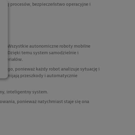
yzację procesów, bezpieczeństwo operacyjne i
ju. Wszystkie autonomiczne roboty mobilne
ach. Dzięki temu system samodzielnie i
materiałów.
jącego, ponieważ każdy robot analizuje sytuację i
y, omijają przeszkody i automatycznie
ny, inteligentny system.
wania, ponieważ natychmiast staje się ona