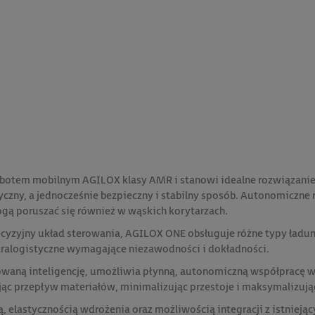
tem mobilnym AGILOX klasy AMR i stanowi idealne rozwiązanie d
yczny, a jednocześnie bezpieczny i stabilny sposób. Autonomicz
gą poruszać się również w wąskich korytarzach.
yzyjny układ sterowania, AGILOX ONE obsługuje różne typy ład
intralogistyczne wymagające niezawodności i dokładności.
aną inteligencję, umożliwia płynną, autonomiczną współpracę wi
jąc przepływ materiałów, minimalizując przestoje i maksymalizuj
, elastycznością wdrożenia oraz możliwością integracji z istnie