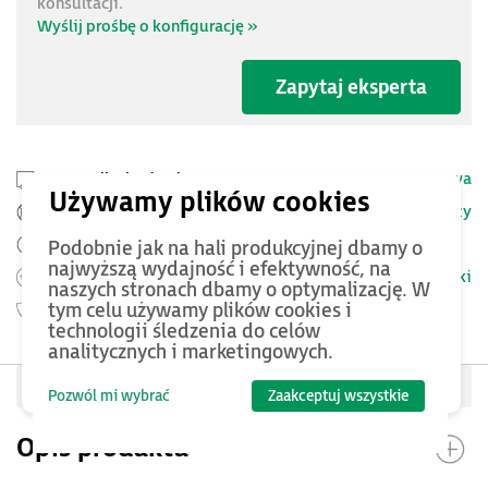
konsultacji.
Wyślij prośbę o konfigurację »
Zapytaj eksperta
Przesyłka kurierska -
25 PLN netto
Dostawa
Szczegóły
Pomoc Techniczna ASTOR
Zamów przed 12:00 - dostawa następnego dnia
Podobnie jak na hali produkcyjnej dbamy o
najwyższą wydajność i efektywność, na
Warunki
Możesz zwrócić produkt
do 14 dni.
naszych stronach dbamy o optymalizację. W
tym celu używamy plików cookies i
Gwarancja
24 miesięcy
technologii śledzenia do celów
analitycznych i marketingowych.
Oceń produkt
Pozwól mi wybrać
Zaakceptuj wszystkie
Opis produktu