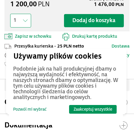
1 200,00
PLN
1 476,00
PLN
Dodaj do koszyka
1
Zapisz w schowku
Drukuj kartę produktu
Przesyłka kurierska -
25 PLN netto
Dostawa
Szczegóły
Pomoc Techniczna ASTOR
Gwarancja
24 miesięcy
Podobnie jak na hali produkcyjnej dbamy o
najwyższą wydajność i efektywność, na
naszych stronach dbamy o optymalizację. W
Oceń produkt
tym celu używamy plików cookies i
technologii śledzenia do celów
analitycznych i marketingowych.
Opis produktu
Pozwól mi wybrać
Zaakceptuj wszystkie
Dokumentacja