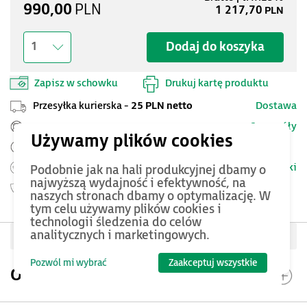
990,00
PLN
1 217,70
PLN
Dodaj do koszyka
1
Zapisz w schowku
Drukuj kartę produktu
Przesyłka kurierska -
25 PLN netto
Dostawa
Szczegóły
Pomoc Techniczna ASTOR
Zamów przed 12:00 - dostawa następnego dnia
Warunki
Możesz zwrócić produkt
do 14 dni.
Podobnie jak na hali produkcyjnej dbamy o
najwyższą wydajność i efektywność, na
Gwarancja
24 miesięcy
naszych stronach dbamy o optymalizację. W
tym celu używamy plików cookies i
technologii śledzenia do celów
analitycznych i marketingowych.
Oceń produkt
Pozwól mi wybrać
Zaakceptuj wszystkie
Opis produktu