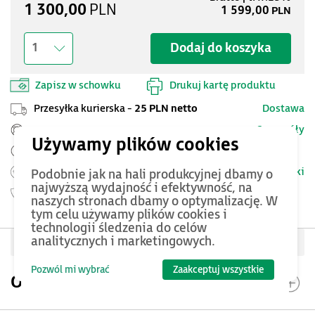
1 300,00
PLN
1 599,00
PLN
Dodaj do koszyka
1
Zapisz w schowku
Drukuj kartę produktu
Przesyłka kurierska -
25 PLN netto
Dostawa
Szczegóły
Pomoc Techniczna ASTOR
Zamów przed 12:00 - dostawa następnego dnia
Warunki
Możesz zwrócić produkt
do 14 dni.
Podobnie jak na hali produkcyjnej dbamy o
najwyższą wydajność i efektywność, na
Gwarancja
24 miesięcy
naszych stronach dbamy o optymalizację. W
tym celu używamy plików cookies i
technologii śledzenia do celów
analitycznych i marketingowych.
Oceń produkt
Pozwól mi wybrać
Zaakceptuj wszystkie
Opis produktu