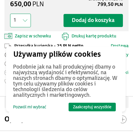
650,00
PLN
799,50
PLN
Dodaj do koszyka
1
Zapisz w schowku
Drukuj kartę produktu
Przesyłka kurierska -
25 PLN netto
Dostawa
Szczegóły
Pomoc Techniczna ASTOR
Zamów przed 12:00 - dostawa następnego dnia
Podobnie jak na hali produkcyjnej dbamy o
najwyższą wydajność i efektywność, na
Warunki
Możesz zwrócić produkt
do 14 dni.
naszych stronach dbamy o optymalizację. W
Gwarancja
30 miesięcy
tym celu używamy plików cookies i
technologii śledzenia do celów
analitycznych i marketingowych.
Oceń produkt
Pozwól mi wybrać
Zaakceptuj wszystkie
Opis produktu