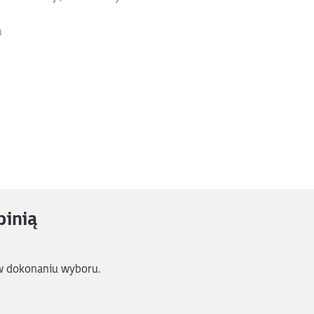
a
pinią
w dokonaniu wyboru.