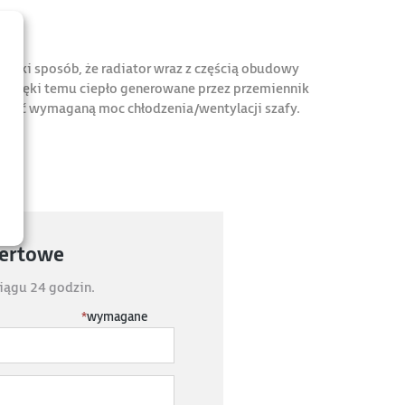
aki sposób, że radiator wraz z częścią obudowy
z. Dzięki temu ciepło generowane przez przemiennik
jszyć wymaganą moc chłodzenia/wentylacji szafy.
fertowe
iągu 24 godzin.
*
wymagane