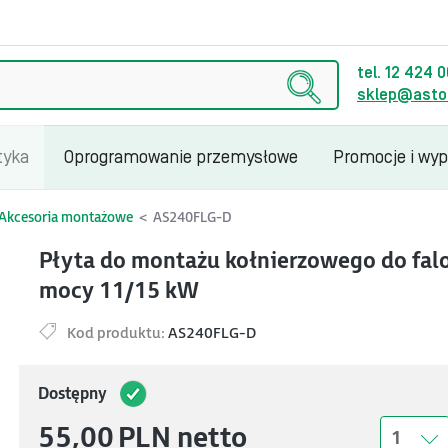
tel. 12 424 
sklep@astor
tyka
Oprogramowanie przemysłowe
Promocje i wy
Akcesoria montażowe
AS240FLG-D
Płyta do montażu kołnierzowego do fa
mocy 11/15 kW
Kod produktu:
AS240FLG-D
Dostępny
55,00
PLN
netto
1