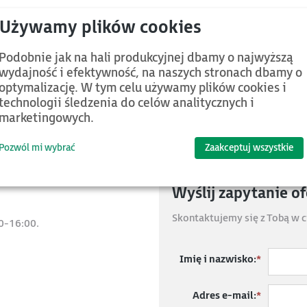
 DRV-240 o mocy 11-15 kW. Pozwala na zabudowę przemiennika w t
Podobnie jak na hali produkcyjnej dbamy o najwyższą
iczej, a panel sterowania i część elektroniczna pozostają wewnątr
wydajność i efektywność, na naszych stronach dbamy o
cząco redukuje obciążenie cieplne wewnątrz szafy i pozwala zmnie
optymalizację. W tym celu używamy plików cookies i
technologii śledzenia do celów analitycznych i
marketingowych.
jemnością odpowiemy na wszystkie Twoje pytania.
Pozwól mi wybrać
Zaakceptuj wszystkie
Wyślij zapytanie o
Skontaktujemy się z Tobą w c
0-16:00.
Imię i nazwisko:
*
Adres e-mail:
*