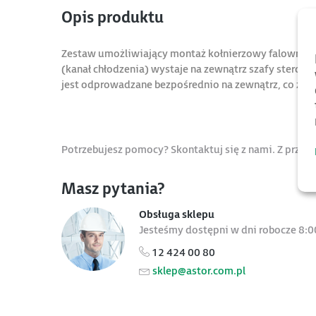
Opis produktu
Zestaw umożliwiający montaż kołnierzowy falownika
(kanał chłodzenia) wystaje na zewnątrz szafy sterown
jest odprowadzane bezpośrednio na zewnątrz, co zna
Potrzebujesz pomocy? Skontaktuj się z nami. Z przy
Masz pytania?
Obsługa sklepu
Jesteśmy dostępni w dni robocze 8:0
12 424 00 80
sklep@astor.com.pl