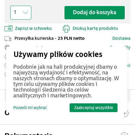
Dodaj do koszyka
1
Zapisz w schowku
Drukuj kartę produktu
Przesyłka kurierska -
25 PLN netto
Dostawa
Szczegóły
Pomoc Techniczna ASTOR
Zamów przed 12:00 - dostawa następnego dnia
Warunki
Możesz zwrócić produkt
do 14 dni.
Podobnie jak na hali produkcyjnej dbamy o
najwyższą wydajność i efektywność, na
Gwarancja
24 miesięcy
naszych stronach dbamy o optymalizację. W
tym celu używamy plików cookies i
technologii śledzenia do celów
analitycznych i marketingowych.
Oceń produkt
Pozwól mi wybrać
Zaakceptuj wszystkie
Opis produktu