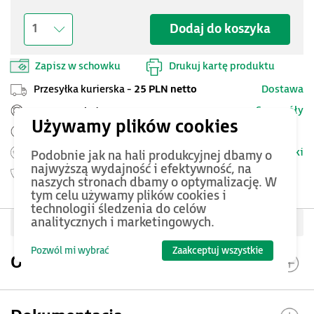
Dodaj do koszyka
1
Zapisz w schowku
Drukuj kartę produktu
Przesyłka kurierska -
25 PLN netto
Dostawa
Szczegóły
Pomoc Techniczna ASTOR
Zamów przed 12:00 - dostawa następnego dnia
Warunki
Możesz zwrócić produkt
do 14 dni.
Podobnie jak na hali produkcyjnej dbamy o
najwyższą wydajność i efektywność, na
Gwarancja
24 miesięcy
naszych stronach dbamy o optymalizację. W
tym celu używamy plików cookies i
technologii śledzenia do celów
analitycznych i marketingowych.
Oceń produkt
Pozwól mi wybrać
Zaakceptuj wszystkie
Opis produktu