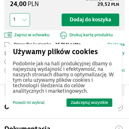
24,00
PLN
29,52
PLN
Dodaj do koszyka
1
Zapisz w schowku
Drukuj kartę produktu
Przesyłka kurierska -
25 PLN netto
Dostawa
Szczegóły
Pomoc Techniczna ASTOR
Zamów przed 12:00 - dostawa następnego dnia
Podobnie jak na hali produkcyjnej dbamy o
najwyższą wydajność i efektywność, na
Warunki
Możesz zwrócić produkt
do 14 dni.
naszych stronach dbamy o optymalizację. W
tym celu używamy plików cookies i
technologii śledzenia do celów
Oceń produkt
analitycznych i marketingowych.
Pozwól mi wybrać
Zaakceptuj wszystkie
Opis produktu