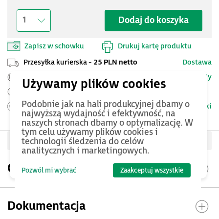
Dodaj do koszyka
1
Zapisz w schowku
Drukuj kartę produktu
Przesyłka kurierska -
25 PLN netto
Dostawa
Szczegóły
Pomoc Techniczna ASTOR
Zamów przed 12:00 - dostawa następnego dnia
Podobnie jak na hali produkcyjnej dbamy o
Warunki
Możesz zwrócić produkt
do 14 dni.
najwyższą wydajność i efektywność, na
naszych stronach dbamy o optymalizację. W
tym celu używamy plików cookies i
Oceń produkt
technologii śledzenia do celów
analitycznych i marketingowych.
Opis produktu
Pozwól mi wybrać
Zaakceptuj wszystkie
Dokumentacja