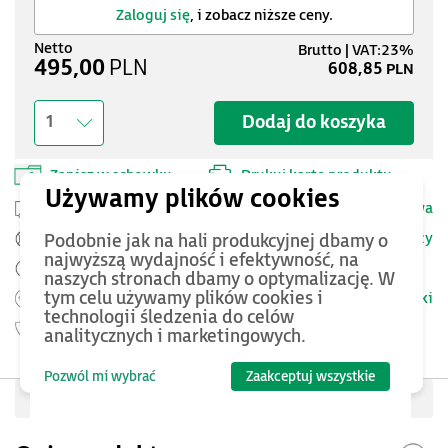
Zaloguj się
, i zobacz niższe ceny.
495,00
PLN
608,85
PLN
Dodaj do koszyka
1
Zapisz w schowku
Drukuj kartę produktu
Przesyłka kurierska -
25 PLN netto
Dostawa
Szczegóły
Podobnie jak na hali produkcyjnej dbamy o
Pomoc Techniczna ASTOR
najwyższą wydajność i efektywność, na
Zamów przed 12:00 - dostawa następnego dnia
naszych stronach dbamy o optymalizację. W
tym celu używamy plików cookies i
Warunki
Możesz zwrócić produkt
do 14 dni.
technologii śledzenia do celów
Gwarancja
54 miesięcy
analitycznych i marketingowych.
Pozwól mi wybrać
Zaakceptuj wszystkie
Oceń produkt