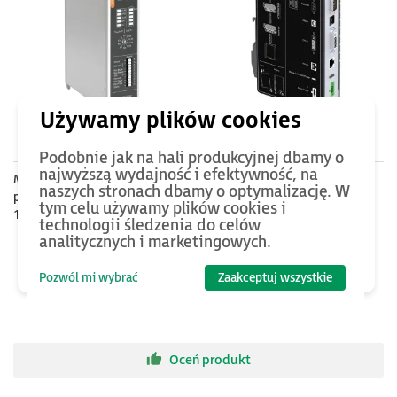
1090
PLN
1290
PLN
Podobnie jak na hali produkcyjnej dbamy o
najwyższą wydajność i efektywność, na
Moduł UPS dla komputerów
Nadajnik (Extender) sygnału
naszych stronach dbamy o optymalizację. W
przemysłowych, 1080 Ws, 9A,
pomiędzy komputerem i
tym celu używamy plików cookies i
12/24V DC
monitorem, zasięg 100
technologii śledzenia do celów
metrów po RJ45
analitycznych i marketingowych.
Pozwól mi wybrać
Zaakceptuj wszystkie
Oceń produkt