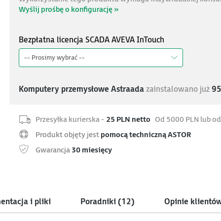
Wyślij prośbę o konfigurację »
Bezpłatna licencja SCADA AVEVA InTouch
-- Prosimy wybrać --
Komputery przemysłowe Astraada
zainstalowano już
9
Przesyłka kurierska -
25 PLN netto
Od 5000 PLN lub od
Produkt objęty jest
pomocą techniczną ASTOR
Gwarancja
30 miesięcy
ntacja i pliki
Poradniki
(12)
Opinie klientó