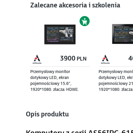
Zalecane akcesoria i szkolenia
3900
4
PLN
Przemysłowy monitor
Przemysłowy moni
dotykowy LED, ekran
dotykowy LED, ek
pojemnościowy 15.6",
pojemnościowy 21
1920*1080, złącza: HDMI,
1920*1080, złącza
VGA, 2 x USB, 1 x USB Touch,
VGA, 2 x USB, 1 x 
zasilanie 12-24 VDC, z
zasilanie 12-24 VD
zasilaczem w zestawie
zasilaczem w zest
Opis produktu