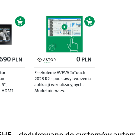
690
0
PLN
PLN
tor
E-szkolenie AVEVA InTouch
ran
2023 R2 - podstawy tworzenia
.5",
aplikacji wizualizacyjnych.
: HDMI,
Moduł pierwszy.
USB Touch,
C, z
awie