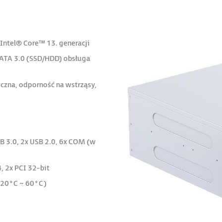
Intel® Core™ 13. generacji
SATA 3.0 (SSD/HDD) obsługa
zna, odporność na wstrząsy,
B 3.0, 2x USB 2.0, 6x COM (w
4, 2x PCI 32-bit
-20°C ~ 60°C)