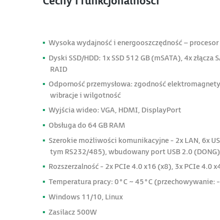
Cechy i funkcjonalności
Wysoka wydajność i energooszczędność – procesor 
Dyski SSD/HDD: 1x SSD 512 GB (mSATA), 4x złącza 
RAID
Odporność przemysłowa: zgodność elektromagnetyc
wibracje i wilgotność
Wyjścia wideo: VGA, HDMI, DisplayPort
Obsługa do 64 GB RAM
Szerokie możliwości komunikacyjne - 2x LAN, 6x US
tym RS232/485), wbudowany port USB 2.0 (DONG)
Rozszerzalność - 2x PCIe 4.0 x16 (x8), 3x PCIe 4.0 x
Temperatura pracy: 0°C ~ 45°C (przechowywanie: 
Windows 11/10, Linux
Zasilacz 500W