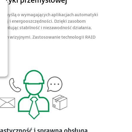
atyki przemysłowej
 z myślą o wymagających aplikacjach automatyki
owej i energooszczędności. Dzięki zasobom
antując stabilność i niezawodność działania.
mach wizyjnymi. Zastosowanie technologii RAID
lastyczność i sprawna obsługa