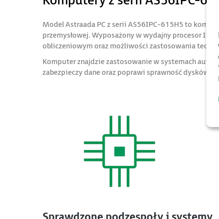
Komputery z serii AS56IPC-6
Model Astraada PC z serii AS56IPC-615H5 to komput
przemysłowej. Wyposażony w wydajny procesor Intel
obliczeniowym oraz możliwości zastosowania technol
Komputer znajdzie zastosowanie w systemach automa
zabezpieczy dane oraz poprawi sprawność dysków.
Sprawdzone podzespoły i systemy