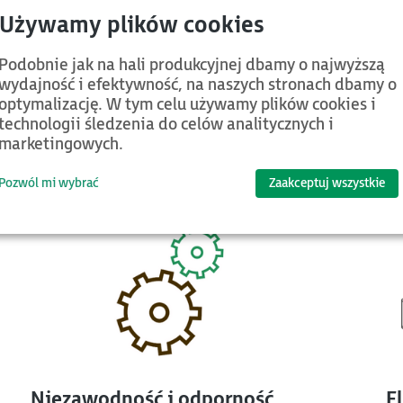
15H5 - dedykowane do systemów autom
er przemysłowy w obudowie 4U do szafy rack 19", zaprojektowany
Podobnie jak na hali produkcyjnej dbamy o najwyższą
® 12/13 generacji zapewnia optymalne połączenie mocy obliczeni
wydajność i efektywność, na naszych stronach dbamy o
ogia RAID 0/1/5/10, AS56IPC-615H5 zabezpieczy twoje dane, gwar
optymalizację. W tym celu używamy plików cookies i
tyki przemysłowej, systemach sterowania maszynami oraz syste
technologii śledzenia do celów analitycznych i
marketingowych.
Pozwól mi wybrać
Zaakceptuj wszystkie
Niezawodność i odporność
E