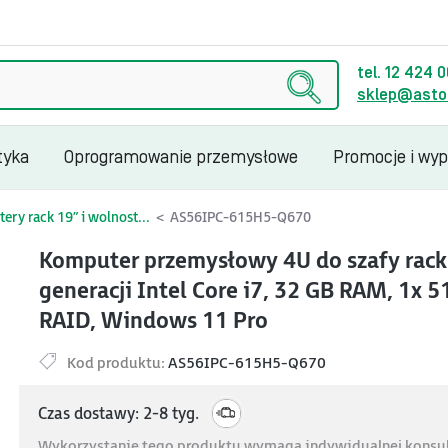
tel. 12 424 
sklep@astor
tyka
Oprogramowanie przemysłowe
Promocje i wy
ry rack 19” i wolnost...
AS56IPC-615H5-Q670
Komputer przemysłowy 4U do szafy rack 
generacji Intel Core i7, 32 GB RAM, 1x 
RAID, Windows 11 Pro
Kod produktu:
AS56IPC-615H5-Q670
Czas dostawy: 2-8 tyg.
Wykorzystanie tego produktu wymaga indywidualnej konsult