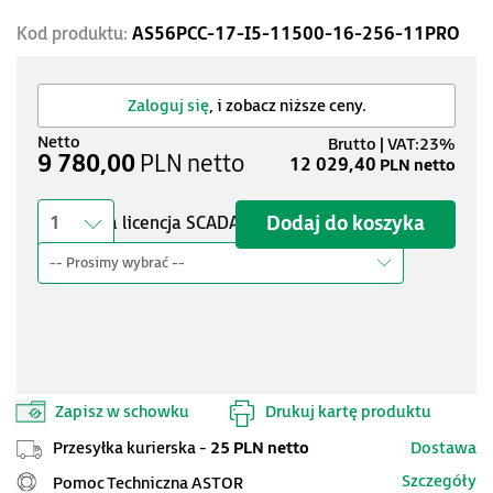
Kod produktu:
AS56PCC-17-I5-11500-16-256-11PRO
Zaloguj się
, i zobacz niższe ceny.
9 780,00
PLN
netto
12 029,40
PLN
netto
Dodaj do koszyka
Bezpłatna licencja SCADA AVEVA InTouch
1
-- Prosimy wybrać --
Zapisz w schowku
Drukuj kartę produktu
Przesyłka kurierska -
25 PLN netto
Dostawa
Szczegóły
Pomoc Techniczna ASTOR