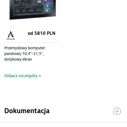
od 5810 PLN
Przemysłowy komputer
panelowy 10,4”-21,5",
dotykowy ekran
pojemnościowy, procesor Intel
Core 8-11 generacji i3/i5/i7,
Zobacz szczegóły »
do 32 GB RAM
Dokumentacja