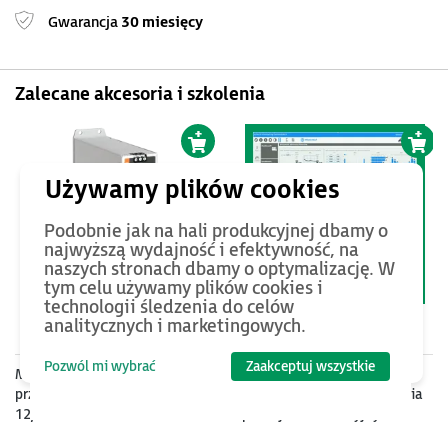
Gwarancja
30 miesięcy
Zalecane akcesoria i szkolenia
Podobnie jak na hali produkcyjnej dbamy o
najwyższą wydajność i efektywność, na
naszych stronach dbamy o optymalizację. W
tym celu używamy plików cookies i
technologii śledzenia do celów
1090
PLN
0
PLN
analitycznych i marketingowych.
Pozwól mi wybrać
Zaakceptuj wszystkie
Moduł UPS dla komputerów
E-szkolenie AVEVA InTouch
przemysłowych, 1080 Ws, 9A,
2023 R2 - podstawy tworzenia
12/24V DC
aplikacji wizualizacyjnych.
Moduł pierwszy.