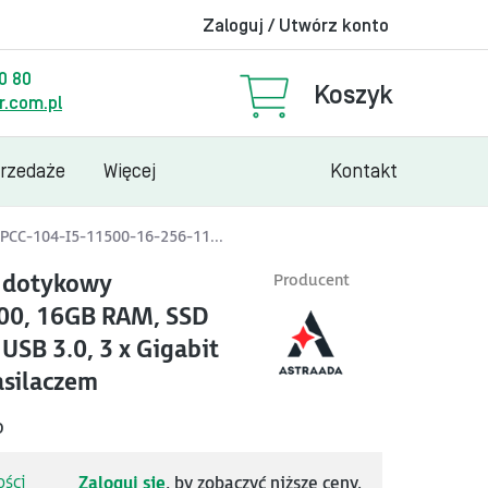
Zaloguj / Utwórz konto
00 80
Koszyk
.com.pl
przedaże
Więcej
Kontakt
PCC-104-I5-11500-16-256-11...
, dotykowy
Producent
500, 16GB RAM, SSD
USB 3.0, 3 x Gigabit
asilaczem
O
ści
Zaloguj się
, by zobaczyć niższe ceny.