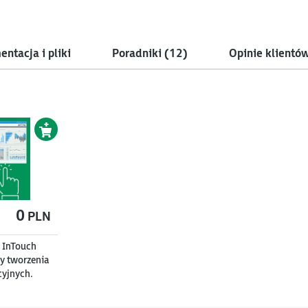
ntacja i pliki
Poradniki
(12)
Opinie klientó
0
PLN
 InTouch
y tworzenia
cyjnych.