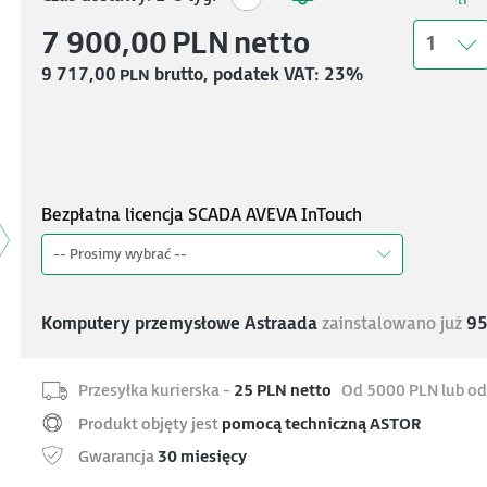
7 900,00
PLN
netto
1
9 717,00
PLN
brutto, podatek VAT: 23%
>
Bezpłatna licencja SCADA AVEVA InTouch
-- Prosimy wybrać --
Komputery przemysłowe Astraada
zainstalowano już
9
Przesyłka kurierska -
25 PLN netto
Od 5000 PLN lub od
Produkt objęty jest
pomocą techniczną ASTOR
Gwarancja
30 miesięcy