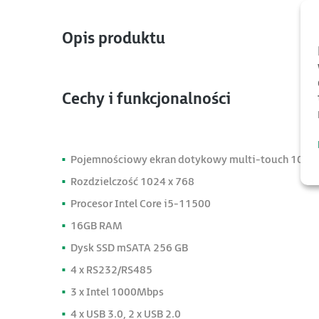
Opis produktu
Cechy i funkcjonalności
Pojemnościowy ekran dotykowy multi-touch 10.4"
Rozdzielczość 1024 x 768
Procesor Intel Core i5-11500
16GB RAM
Dysk SSD mSATA 256 GB
4 x RS232/RS485
3 x Intel 1000Mbps
4 x USB 3.0, 2 x USB 2.0