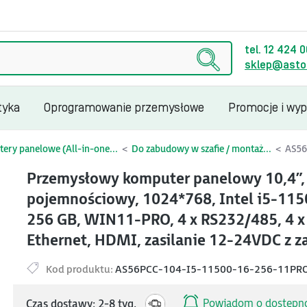
tel. 12 424 
sklep@astor
tyka
Oprogramowanie przemysłowe
Promocje i wy
ery panelowe (All-in-one...
Do zabudowy w szafie / montaż...
AS56
Przemysłowy komputer panelowy 10,4”
pojemnościowy, 1024*768, Intel i5-11
256 GB, WIN11-PRO, 4 x RS232/485, 4 x 
Ethernet, HDMI, zasilanie 12-24VDC z z
Kod produktu:
AS56PCC-104-I5-11500-16-256-11PR
Powiadom o dostępno
Czas dostawy: 2-8 tyg.