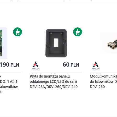
190
188
190
60
PLN
PLN
o
czem LED dla
Płyta do montażu panelu
Moduł rozszerzeń o
Moduł komunikac
Panel z wyświet
DO, 1 AI, 1
ada DRV-260
oddalonego LCD/LED do serii
dodatkowe 2 wejścia cyfrowe
do falowników D
falowników Ast
falowników
DRV-28A/DRV-260/DRV-240
oraz 6 wyjść przekaźnikowych,
DRV-260
60
sterowanie kaskadą pomp do
serii DRV-260