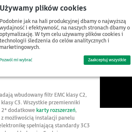
Podobnie jak na hali produkcyjnej dbamy o najwyższą
wydajność i efektywność, na naszych stronach dbamy o
emienników częstotliwości)
optymalizację. W tym celu używamy plików cookies i
technologii śledzenia do celów analitycznych i
wiająca sterowanie silnikami
marketingowych.
esie mocy 1.5~500 kW, zarówno w
ktorowym, zapewniając wysoką
Pozwól mi wybrać
Zaakceptuj wszystkie
iu trybu uśpienia i algorytmów ECO.
minutę nadają się również do innych
adają wbudowany filtr EMC klasy C2,
 klasy C3. Wszystkie przemienniki
o 2* dodatkowe
karty rozszerzeń
,
 możliwością instalacji panelu
elektronikę spełniającą standardy 3C3