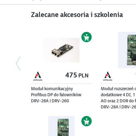
Zalecane akcesoria i szkolenia
475
650
650
PLN
Moduł komunikacyjny
Moduł komunikacyjny
Moduł komunikacyjny
Moduł rozszerzeń 
Panel z wyświetla
Profibus DP do falowników
CANopen + master/slave do
Modbus TCP, Ethernet,
dodatkowe 4 DI, 1 
falowników Astra
DRV-28A i DRV-260
falowników DRV-28A i DRV-
EtherNet/IP do serii DRV-28A,
AO oraz 2 DOR do 
260
DRV-260
DRV-28A i DRV-2