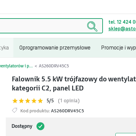
tel. 12 424 
sklep@astor
tyka
Oprogramowanie przemysłowe
Promocje i wy
ntylatorów i p...
AS260DRV45C5
Falownik 5.5 kW trójfazowy do wentylato
kategorii C2, panel LED
5/5
(1 opinia)
Kod produktu:
AS260DRV45C5
Dostępny