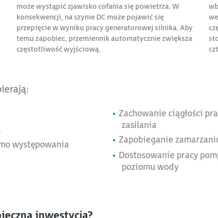
może wystąpić zjawisko cofania się powietrza. W
wb
konsekwencji, na szynie DC może pojawić się
we
przepięcie w wyniku pracy generatorowej silnika. Aby
cz
temu zapobiec, przemiennik automatycznie zwiększa
st
częstotliwość wyjściową.
cz
ierają:
Zachowanie ciągłości pr
zasilania
a
Zapobieganie zamarzaniu
imo występowania
Dostosowanie pracy pom
poziomu wody
ieczna inwestycja?