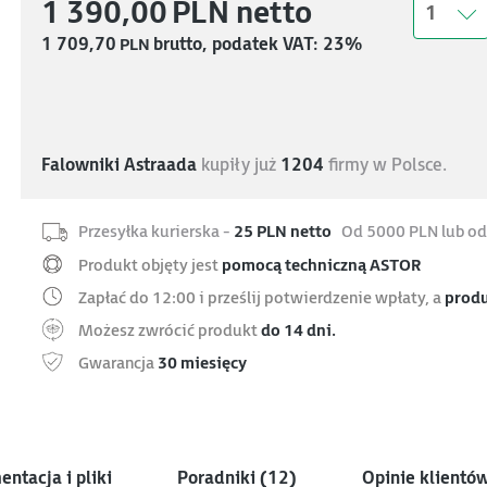
1 390,00
PLN
netto
1
1 709,70
PLN
brutto, podatek VAT: 23%
Falowniki Astraada
kupiły już
1204
firmy w Polsce.
Przesyłka kurierska -
25 PLN netto
Od 5000 PLN lub od
Produkt objęty jest
pomocą techniczną ASTOR
Zapłać do 12:00 i prześlij potwierdzenie wpłaty, a
produ
Możesz zwrócić produkt
do 14 dni.
Gwarancja
30 miesięcy
ntacja i pliki
Poradniki
(12)
Opinie klientów