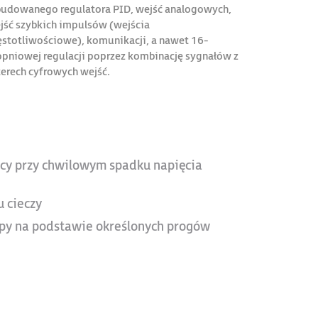
udowanego regulatora PID, wejść analogowych,
jść szybkich impulsów (wejścia
ęstotliwościowe), komunikacji, a nawet 16-
opniowej regulacji poprzez kombinację sygnałów z
terech cyfrowych wejść.
acy przy chwilowym spadku napięcia
 cieczy
py na podstawie określonych progów