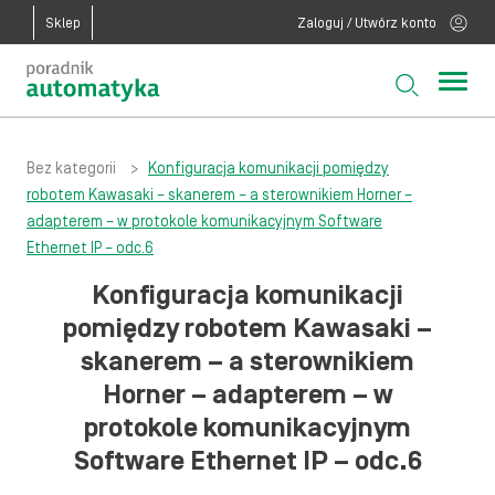
Sklep
Zaloguj / Utwórz konto
Bez kategorii
>
Konfiguracja komunikacji pomiędzy
robotem Kawasaki – skanerem – a sterownikiem Horner –
adapterem – w protokole komunikacyjnym Software
Ethernet IP – odc.6
Konfiguracja komunikacji
pomiędzy robotem Kawasaki –
skanerem – a sterownikiem
Horner – adapterem – w
protokole komunikacyjnym
Software Ethernet IP – odc.6