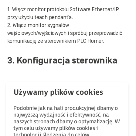
1. Włącz monitor protokołu Software Ethernet/IP
przy użyciu teach pendant’a.
2. Włącz monitor sygnałów
wejściowych/wyjściowych i spróbuj przeprowadzić
komunikację ze sterownikiem PLC Horner.
3. Konfiguracja sterownika
3.1 Ustawienie adresu IP sterownika Horner:
1. Uruchom oprogramowanie Cscape.
2. Określ rodzaj połączenia pomiędzy sterownikiem
Podobnie jak na hali produkcyjnej dbamy o
a komputerem (Serial/Ethernet/…).
najwyższą wydajność i efektywność, na
3. Utwórz nowy projekt (o ile domyślnie nie został
naszych stronach dbamy o optymalizację. W
tym celu używamy plików cookies i
już utworzony).
technologii śledzenia do celów