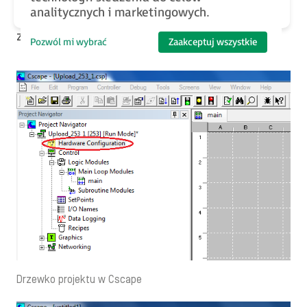
4. Włącz okno konfiguracji „Hardware Configuration”
analitycznych i marketingowych.
zlokalizowane w drzewie nawigatora projektu bądź w
zakładce „Controller” z menu na górze programu.
Pozwól mi wybrać
Zaakceptuj wszystkie
Drzewko projektu w Cscape