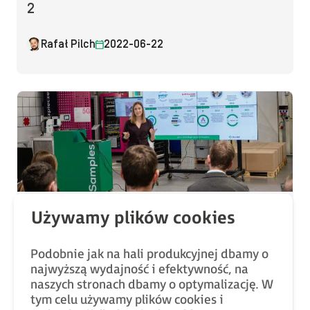
2
Rafał Pilch
2022-06-22
Trendy i inspiracje
„Gdybym była studentką automatyki albo
nauczycielem robotyki, szukałabym
Podobnie jak na hali produkcyjnej dbamy o
najwyższą wydajność i efektywność, na
współpracy z firmą, w której chodzi o
naszych stronach dbamy o optymalizację. W
ludzi…” [WYWIAD]
tym celu używamy plików cookies i