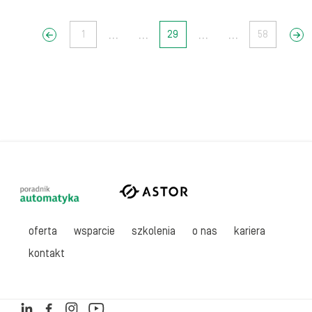
...
...
...
...
<<
1
29
58
>>
oferta
wsparcie
szkolenia
o nas
kariera
kontakt