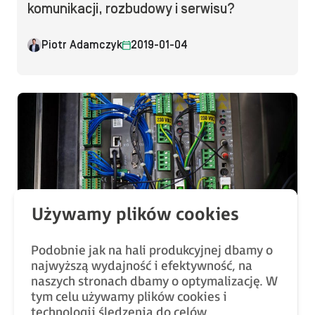
komunikacji, rozbudowy i serwisu?
Piotr Adamczyk
2019-01-04
Bez kategorii
Jak zbudować magazyn serwisowy do
Podobnie jak na hali produkcyjnej dbamy o
maszyn pakujących?
najwyższą wydajność i efektywność, na
naszych stronach dbamy o optymalizację. W
tym celu używamy plików cookies i
technologii śledzenia do celów
Mateusz Biega
2019-01-02