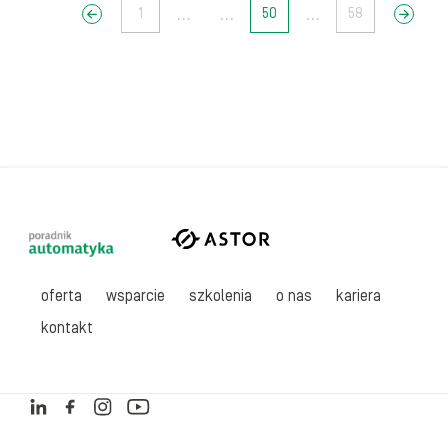
...
...
...
<<
1
50
58
>>
oferta
wsparcie
szkolenia
o nas
kariera
kontakt