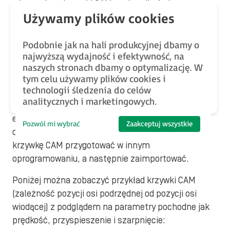
więc zmiana krzywki CAM może odbyć się
błyskawicznie.
Dodatkowo w tym sposobie sprzężenia można
Podobnie jak na hali produkcyjnej dbamy o
używać mechanizmu zwanego DRUM czy też TAP,
najwyższą wydajność i efektywność, na
polegającego na tym, że po osiągnięciu ustalonych
naszych stronach dbamy o optymalizację. W
pozycji przez oś wiodącą będą załączane lub
tym celu używamy plików cookies i
technologii śledzenia do celów
wyłączane szybkie wyjścia w serwonapędzie, tj. bez
analitycznych i marketingowych.
udziału głównego programu sterownika. Prosty
edytor CAM jest zazwyczaj wbudowany w
Pozwól mi wybrać
Zaakceptuj wszystkie
oprogramowanie narzędziowe, ale można też
krzywkę CAM przygotować w innym
oprogramowaniu, a następnie zaimportować.
Poniżej można zobaczyć przykład krzywki CAM
(zależność pozycji osi podrzędnej od pozycji osi
wiodącej) z podglądem na parametry pochodne jak
prędkość, przyspieszenie i szarpnięcie: