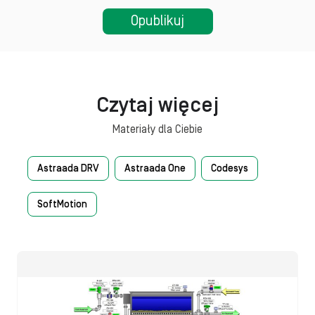
Czytaj więcej
Materiały dla Ciebie
Astraada DRV
Astraada One
Codesys
SoftMotion