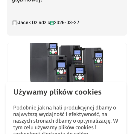
Jacek Dziedzic
2025-03-27
Produkty ASTOR
Szybki start z przemiennikami
Podobnie jak na hali produkcyjnej dbamy o
częstotliwości Astraada Drive
najwyższą wydajność i efektywność, na
naszych stronach dbamy o optymalizację. W
tym celu używamy plików cookies i