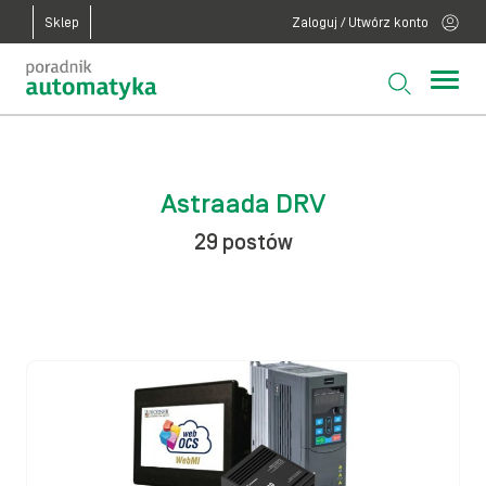
Sklep
Zaloguj / Utwórz konto
Astraada DRV
29 postów