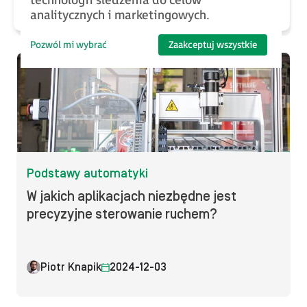
technologii śledzenia do celów
Jacek Dziedzic
2025-02-04
analitycznych i marketingowych.
Pozwól mi wybrać
Zaakceptuj wszystkie
Podstawy automatyki
W jakich aplikacjach niezbędne jest
precyzyjne sterowanie ruchem?
Piotr Knapik
2024-12-03