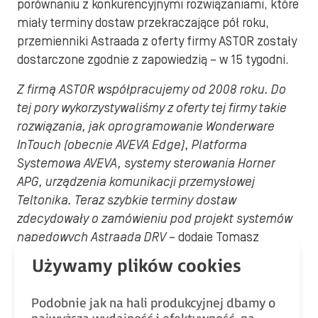
porównaniu z konkurencyjnymi rozwiązaniami, które
miały terminy dostaw przekraczające pół roku,
przemienniki Astraada z oferty firmy ASTOR zostały
dostarczone zgodnie z zapowiedzią – w 15 tygodni.
Z firmą ASTOR współpracujemy od 2008 roku. Do
tej pory wykorzystywaliśmy z oferty tej firmy takie
rozwiązania, jak oprogramowanie Wonderware
InTouch (obecnie AVEVA Edge), Platforma
Systemowa AVEVA, systemy sterowania Horner
APG, urządzenia komunikacji przemysłowej
Teltonika. Teraz szybkie terminy dostaw
zdecydowały o zamówieniu pod projekt systemów
napędowych Astraada DRV
– dodaje Tomasz
Grzybowski.
Dodatkowymi czynnikami, które zaważyły na
Podobnie jak na hali produkcyjnej dbamy o
wyborze rozwiązań Astraada, było wsparcie