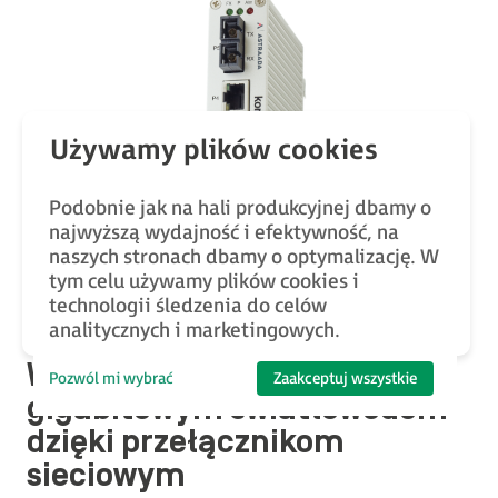
Podobnie jak na hali produkcyjnej dbamy o
najwyższą wydajność i efektywność, na
naszych stronach dbamy o optymalizację. W
tym celu używamy plików cookies i
Przemysłowy switch ethernetowy Astraada JET-NET-2005-
technologii śledzenia do celów
F. Źródło:
www.astor.com.pl
analitycznych i marketingowych.
Wiatraki połączone
Pozwól mi wybrać
Zaakceptuj wszystkie
gigabitowym światłowodem
dzięki przełącznikom
sieciowym