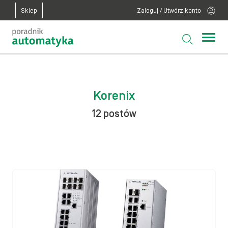
Sklep
Zaloguj / Utwórz konto
Korenix
12 postów