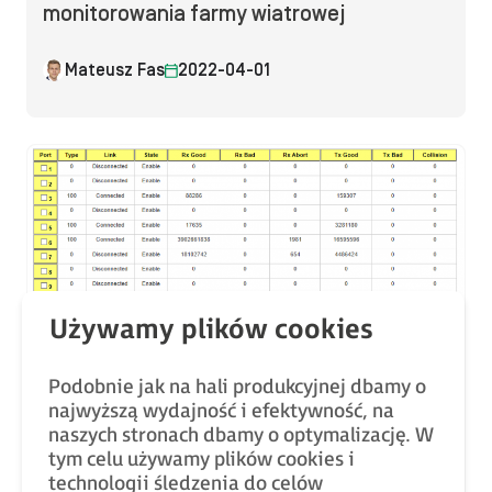
monitorowania farmy wiatrowej
Mateusz Fas
2022-04-01
Bez kategorii
Diagnostyka sieci komunikacyjnej | Kurs
Podobnie jak na hali produkcyjnej dbamy o
podstawowej konfiguracji switchy
najwyższą wydajność i efektywność, na
zarządzalnych odc. 6
naszych stronach dbamy o optymalizację. W
tym celu używamy plików cookies i
technologii śledzenia do celów
Rafał Pilch
2020-07-13