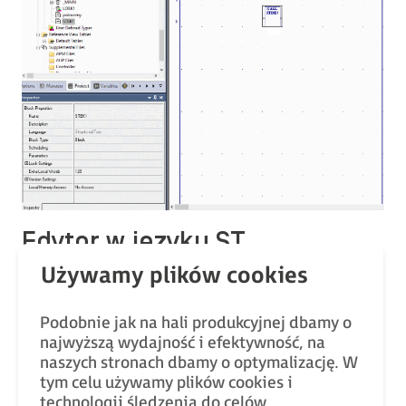
Edytor w języku ST
W celu ułatwienia czytelności programu edytor
języka ST stosuje kolorowanie składni:
Podobnie jak na hali produkcyjnej dbamy o
najwyższą wydajność i efektywność, na
Niebieski – polecenia, słowa kluczowe
naszych stronach dbamy o optymalizację. W
tym celu używamy plików cookies i
Brązowy – zmienne już zdefiniowane
technologii śledzenia do celów