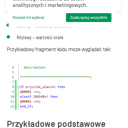
analitycznych i marketingowych.
Czarny, pogrubiony, kursywa
– zmienne jeszcze
niezidentyfikowane
Pozwól mi wybrać
Zaakceptuj wszystkie
Zielony – łańcuchy tekstowe
Różowy – wartości stałe
Przykładowy fragment kodu może wyglądać tak:
Przykładowe podstawowe