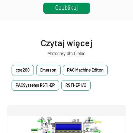
Czytaj więcej
Materiały dla Ciebie
cpe200
Emerson
PAC Machine Editon
PACSystems RSTi-EP
RSTi-EP I/O