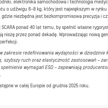
dniki, elektronika samochodowa i technologia medyc
ntu o udźwigu 6–8 kg, który jest największym w rynk
 gdzie niezbędna jest bezkompromisowa precyzja i cz
i SCARA ponad 40 lat temu, by spełnić własne rygorys
ją niszę przez ponad dekadę. Wprowadzając nową gen
perfekcji.
 w zakresie redefiniowania wydajności w dziedzini
g, szybszy ruch oraz elastyczność zastosowań – z
st spełnienie wymagań ESD – zapewniają producent
.
stępne w całej Europie od grudnia 2025 roku.