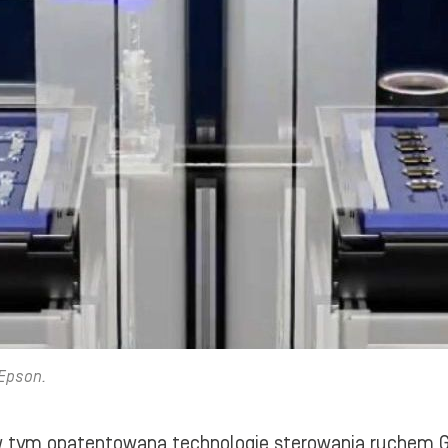
 Epson.
w tym opatentowaną technologię sterowania ruchem