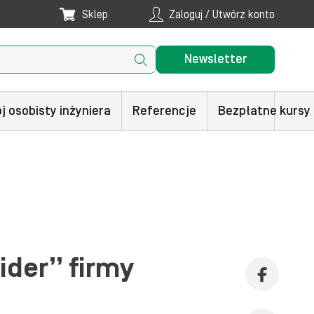
Sklep
Zaloguj / Utwórz konto
Newsletter
j osobisty inżyniera
Referencje
Bezpłatne kursy
der” firmy