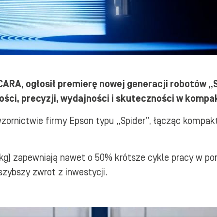
SCARA, ogłosił premierę nowej generacji robotów „
ości, precyzji, wydajności i skuteczności w kom
wzornictwie firmy Epson typu „Spider”, łącząc komp
 kg) zapewniają nawet o 50% krótsze cykle pracy w p
zybszy zwrot z inwestycji.