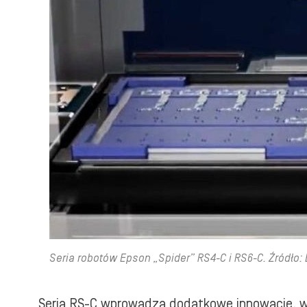
Seria robotów Epson „Spider” RS4-C i RS6-C. Źródło:
Seria RS-C wprowadza dodatkowe innowacje, 