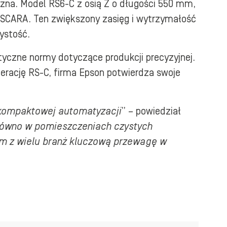
zna. Model RS6-C z osią Z o długości 550 mm,
u SCARA. Ten zwiększony zasięg i wytrzymałość
ystość.
tyczne normy dotyczące produkcji precyzyjnej.
erację RS-C, firma Epson potwierdza swoje
e kompaktowej automatyzacji
” – powiedział
arówno w pomieszczeniach czystych
om z wielu branż kluczową przewagę w