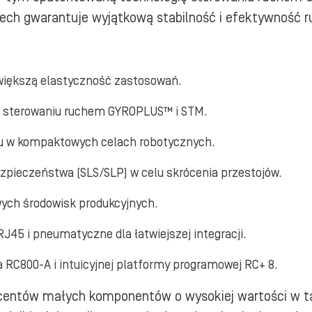
cech gwarantuje wyjątkową stabilność i efektywność r
 większą elastyczność zastosowań.
ki sterowaniu ruchem GYROPLUS™ i STM.
pu w kompaktowych celach robotycznych.
ezpieczeństwa (SLS/SLP) w celu skrócenia przestojów.
wych środowisk produkcyjnych.
45 i pneumatyczne dla łatwiejszej integracji.
 RC800-A i intuicyjnej platformy programowej RC+ 8.
centów małych komponentów o wysokiej wartości w tak