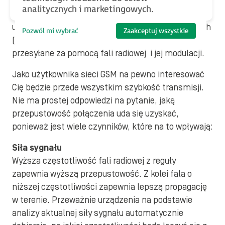
analitycznych i marketingowych.
Operatorzy sieci komórkowej zapewniają
użytkownikom łączność za pomocą stacji bazowych
Pozwól mi wybrać
Zaakceptuj wszystkie
(BTS). Dane między BTS a urządzeniami GSM są
przesyłane za pomocą fali radiowej i jej modulacji.
Jako użytkownika sieci GSM na pewno interesować
Cię będzie przede wszystkim szybkość transmisji.
Nie ma prostej odpowiedzi na pytanie, jaką
przepustowość połączenia uda się uzyskać,
ponieważ jest wiele czynników, które na to wpływają:
Siła sygnału
Wyższa częstotliwość fali radiowej z reguły
zapewnia wyższą przepustowość. Z kolei fala o
niższej częstotliwości zapewnia lepszą propagację
w terenie. Przeważnie urządzenia na podstawie
analizy aktualnej siły sygnału automatycznie