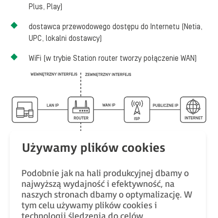
Plus, Play)
dostawca przewodowego dostępu do Internetu (Netia,
UPC, lokalni dostawcy)
WiFi (w trybie Station router tworzy połączenie WAN)
Interfejsy routerów Teltonika, Źródło: Mission Critical by
ASTOR
Podobnie jak na hali produkcyjnej dbamy o
najwyższą wydajność i efektywność, na
W kursie skupimy się wyłącznie na połączeniu do
naszych stronach dbamy o optymalizację. W
Internetu za pomocą operatorów sieci komórkowej,
tym celu używamy plików cookies i
czyli tzw. ISP.
technologii śledzenia do celów