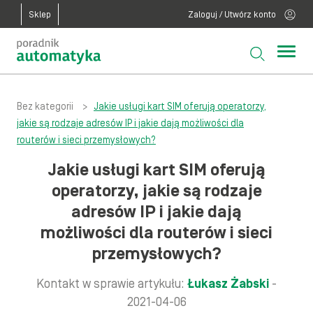
Sklep
Zaloguj / Utwórz konto
Bez kategorii
>
Jakie usługi kart SIM oferują operatorzy,
jakie są rodzaje adresów IP i jakie dają możliwości dla
routerów i sieci przemysłowych?
Jakie usługi kart SIM oferują
operatorzy, jakie są rodzaje
adresów IP i jakie dają
możliwości dla routerów i sieci
przemysłowych?
Kontakt w sprawie artykułu:
Łukasz Żabski
-
2021-04-06