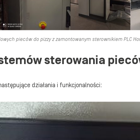
łowych pieców do pizzy z zamontowanym sterownikiem PLC
Ho
ystemów sterowania piecó
astępujące działania i funkcjonalności: