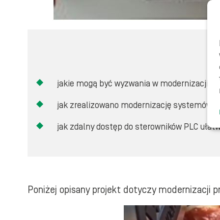
jakie mogą być wyzwania w modernizacji pi
jak zrealizowano modernizację systemów ste
jak zdalny dostęp do sterowników PLC ułatw
Poniżej opisany projekt dotyczy modernizacji