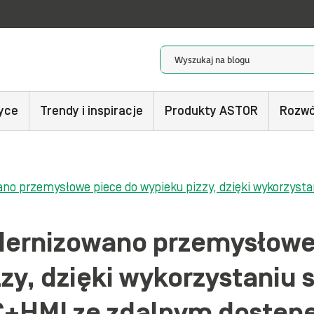
yce
Trendy i inspiracje
Produkty ASTOR
Rozwó
no przemysłowe piece do wypieku pizzy, dzięki wykorzys
ernizowano przemysłowe
zy, dzięki wykorzystaniu
+HMI ze zdalnym dostę