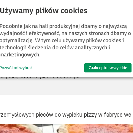
Podobnie jak na hali produkcyjnej dbamy o najwyższą
Z tego artykułu dowiesz się m.in.:
wydajność i efektywność, na naszych stronach dbamy o
optymalizację. W tym celu używamy plików cookies i
technologii śledzenia do celów analitycznych i
eców do wypieku pizzy,
marketingowych.
rowania pieców w jednej z włoskich fabryk pizzy,
Pozwól mi wybrać
Zaakceptuj wszystkie
ia pracę automatykom z tej fabryki.
 przemysłowych pieców do wypieku pizzy w fabryce we