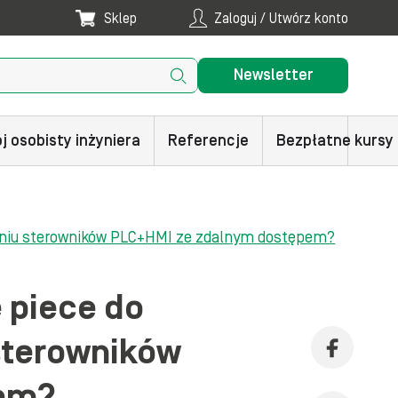
Sklep
Zaloguj / Utwórz konto
Newsletter
j osobisty inżyniera
Referencje
Bezpłatne kursy
taniu sterowników PLC+HMI ze zdalnym dostępem?
 piece do
 sterowników
pem?