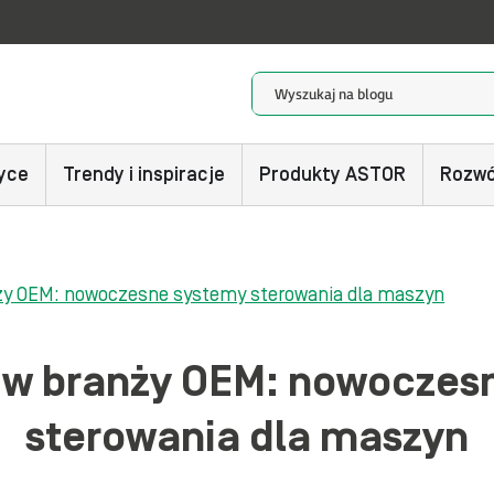
yce
Trendy i inspiracje
Produkty ASTOR
Rozwó
ży OEM: nowoczesne systemy sterowania dla maszyn
 w branży OEM: nowoczes
sterowania dla maszyn