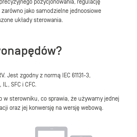
precyzyjnego pozycjonowania, regulację
 zarówno jako samodzielne jednoosiowe
szone układy sterowania.
rwonapędów?
. Jest zgodny z normą IEC 61131-3,
IL, SFC i CFC.
io w sterowniku, co sprawia, że używamy jednej
cji oraz jej konwersję na wersję webową.