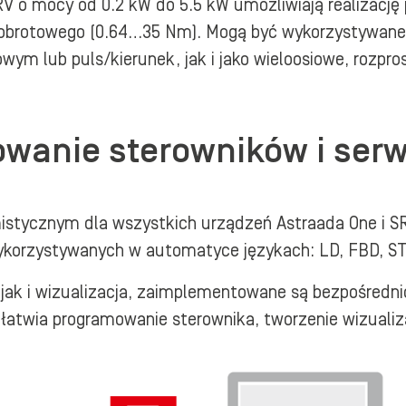
o mocy od 0.2 kW do 5.5 kW umożliwiają realizację 
 obrotowego (0.64…35 Nm). Mogą być wykorzystywane
m lub puls/kierunek, jak i jako wieloosiowe, rozpro
owanie sterowników i se
tycznym dla wszystkich urządzeń Astraada One i SRV
orzystywanych w automatyce językach: LD, FBD, ST, 
 jak i wizualizacja, zaimplementowane są bezpośredn
atwia programowanie sterownika, tworzenie wizualiza