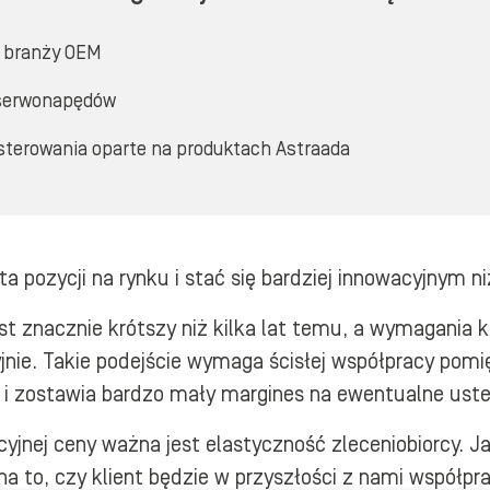
w branży OEM
 serwonapędów
sterowania oparte na produktach Astraada
ta pozycji na rynku i stać się bardziej innowacyjnym n
st znacznie krótszy niż kilka lat temu, a wymagania 
yjnie. Takie podejście wymaga ścisłej współpracy pom
 zostawia bardzo mały margines na ewentualne usterk
yjnej ceny ważna jest elastyczność zleceniobiorcy. Ja
a na to, czy klient będzie w przyszłości z nami wspó