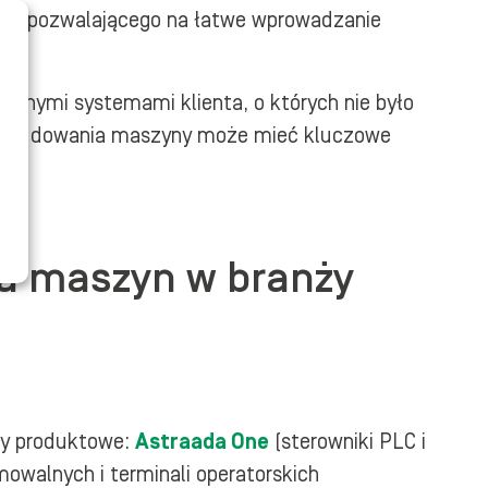
go pozwalającego na łatwe wprowadzanie
znymi systemami klienta, o których nie było
 budowania maszyny może mieć kluczowe
ia maszyn w branży
py produktowe:
Astraada One
(sterowniki PLC i
owalnych i terminali operatorskich