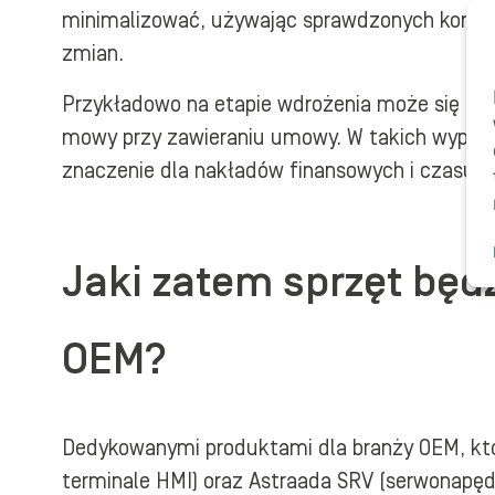
minimalizować, używając sprawdzonych kompo
zmian.
Przykładowo na etapie wdrożenia może się zda
mowy przy zawieraniu umowy. W takich wypa
znaczenie dla nakładów finansowych i czasu n
Jaki zatem sprzęt będ
OEM?
Dedykowanymi produktami dla branży OEM, któ
terminale HMI) oraz Astraada SRV (serwonapęd