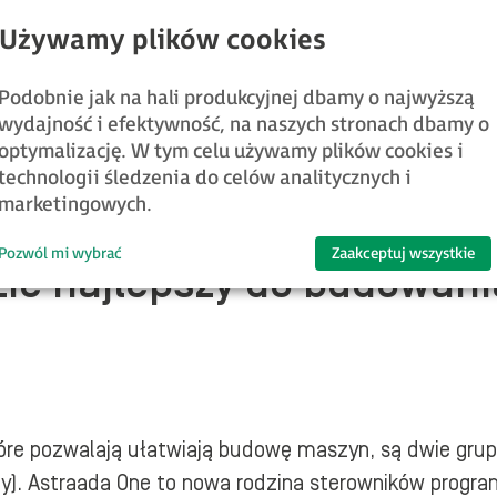
nentów i odpowiedniego środowiska programistyczne
Podobnie jak na hali produkcyjnej dbamy o najwyższą
rzyć, że maszyna powinna się komunikować z wewnętr
wydajność i efektywność, na naszych stronach dbamy o
dkach dobór
sterownika PLC
w początkowych etapach
optymalizację. W tym celu używamy plików cookies i
iezbędnego do rozwiązania problemu.
technologii śledzenia do celów analitycznych i
marketingowych.
Pozwól mi wybrać
Zaakceptuj wszystkie
zie najlepszy do budowan
re pozwalają ułatwiają budowę maszyn, są dwie gru
y). Astraada One to nowa rodzina sterowników program