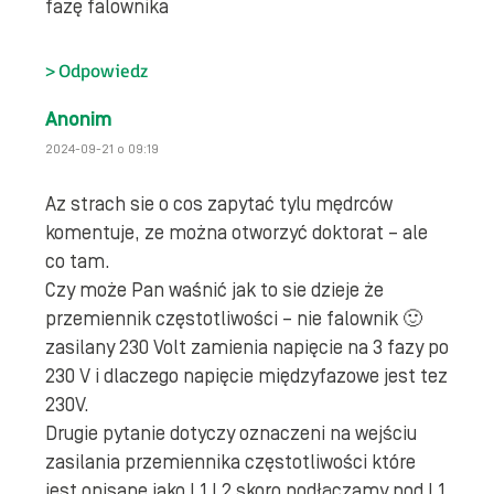
fazę falownika
Odpowiedz
Anonim
2024-09-21 o 09:19
Az strach sie o cos zapytać tylu mędrców
komentuje, ze można otworzyć doktorat – ale
co tam.
Czy może Pan waśnić jak to sie dzieje że
przemiennik częstotliwości – nie falownik 🙂
zasilany 230 Volt zamienia napięcie na 3 fazy po
230 V i dlaczego napięcie międzyfazowe jest tez
230V.
Drugie pytanie dotyczy oznaczeni na wejściu
zasilania przemiennika częstotliwości które
jest opisane jako L1 L2 skoro podłączamy pod L1