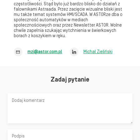
częstotliwości. Stąd było już bardzo blisko do działań z
falownikami Astraada. Przez zacięcie wizualne bliski jest
mu także temat systemów HMI/SCADA. W ASTORze dba o
społeczność automatyków w mediach
społecznościowych oraz przez Newsletter ASTOR. Wolne
chwile zapełnia szukając wytchnienia w świerkowych
borach z koszykiem w ręku.
mzi@astor.com.pl
Michał Zieliński
Zadaj pytanie