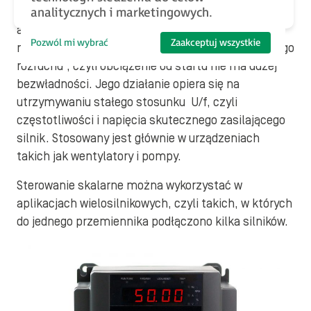
algorytmem U/f) jest stosowany w prostych
analitycznych i marketingowych.
aplikacjach, gdzie nie jest wymagana dokładna
Pozwól mi wybrać
Zaakceptuj wszystkie
regulacja prędkości obrotowej oraz nie ma „ciężkiego
rozruchu”, czyli obciążenie od startu nie ma dużej
bezwładności. Jego działanie opiera się na
utrzymywaniu stałego stosunku U/f, czyli
częstotliwości i napięcia skutecznego zasilającego
silnik. Stosowany jest głównie w urządzeniach
takich jak wentylatory i pompy.
Sterowanie skalarne można wykorzystać w
aplikacjach wielosilnikowych, czyli takich, w których
do jednego przemiennika podłączono kilka silników.