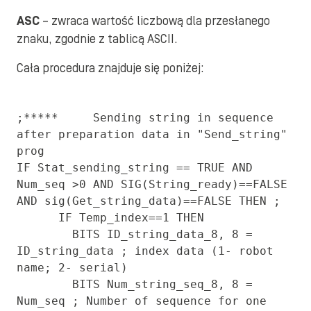
ASC
– zwraca wartość liczbową dla przesłanego
znaku, zgodnie z tablicą ASCII.
Cała procedura znajduje się poniżej:
;*****     Sending string in sequence 
after preparation data in "Send_string" 
prog

IF Stat_sending_string == TRUE AND 
Num_seq >0 AND SIG(String_ready)==FALSE 
AND sig(Get_string_data)==FALSE THEN ;

      IF Temp_index==1 THEN 

        BITS ID_string_data_8, 8 = 
ID_string_data ; index data (1- robot 
name; 2- serial)

        BITS Num_string_seq_8, 8 = 
Num_seq ; Number of sequence for one 