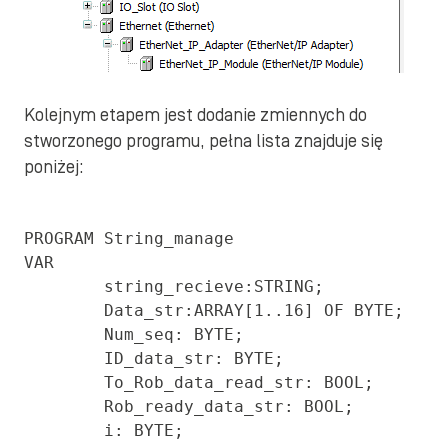
Kolejnym etapem jest dodanie zmiennych do
stworzonego programu, pełna lista znajduje się
poniżej:
PROGRAM String_manage

VAR

	string_recieve:STRING; 

	Data_str:ARRAY[1..16] OF BYTE; 

	Num_seq: BYTE;

	ID_data_str: BYTE;

	To_Rob_data_read_str: BOOL;

	Rob_ready_data_str: BOOL;

	i: BYTE;
