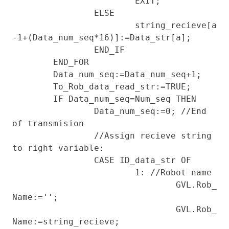
			EXIT;

		ELSE 

			string_recieve[a
-1+(Data_num_seq*16)]:=Data_str[a];

		END_IF

	END_FOR

	Data_num_seq:=Data_num_seq+1; 

	To_Rob_data_read_str:=TRUE; 

	IF Data_num_seq=Num_seq THEN

		Data_num_seq:=0; //End 
of transmision

		//Assign recieve string 
to right variable: 

		CASE ID_data_str OF 

			1: //Robot name 

				GVL.Rob_
Name:='';

				GVL.Rob_
Name:=string_recieve;
