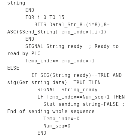
string 

      END

      FOR i=0 TO 15  

         BITS Data1_Str_8+(i*8),8= 
ASC($Send_String[Temp_index],i+1)

      END

      SIGNAL String_ready  ; Ready to 
read by PLC

      Temp_index=Temp_index+1

ELSE 

        IF SIG(String_ready)==TRUE AND 
sig(Get_string_data)==TRUE THEN 

          SIGNAL -String_ready

          IF Temp_index==Num_seq+1 THEN 

            Stat_sending_string=FALSE ; 
End of sending whole sequence

            Temp_index=0

            Num_seq=0

          END
