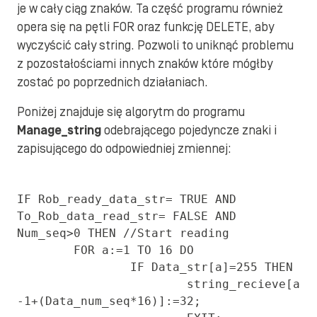
je w cały ciąg znaków. Ta część programu również
opera się na pętli FOR oraz funkcję DELETE, aby
wyczyścić cały string. Pozwoli to uniknąć problemu
z pozostałościami innych znaków które mógłby
zostać po poprzednich działaniach.
Poniżej znajduje się algorytm do programu
Manage_string
odebrającego pojedyncze znaki i
zapisującego do odpowiedniej zmiennej:
IF Rob_ready_data_str= TRUE AND 
To_Rob_data_read_str= FALSE AND 
Num_seq>0 THEN //Start reading

	FOR a:=1 TO 16 DO

		IF Data_str[a]=255 THEN 

			string_recieve[a
-1+(Data_num_seq*16)]:=32;
