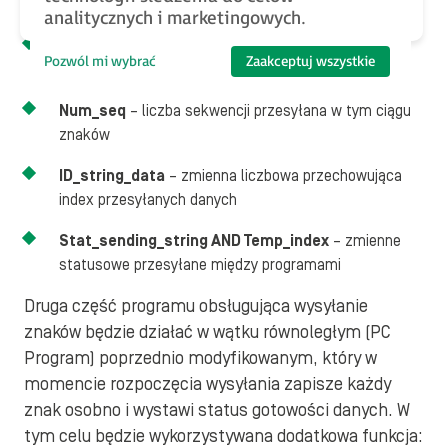
używać w innych częściach programu:
analitycznych i marketingowych.
$Send_String[i]
– wektor ciągu znaków które mają
Pozwól mi wybrać
Zaakceptuj wszystkie
być przesłane – po podzieleniu co 16 znaków,
Num_seq
– liczba sekwencji przesyłana w tym ciągu
znaków
ID_string_data
– zmienna liczbowa przechowująca
index przesyłanych danych
Stat_sending_string AND Temp_index
– zmienne
statusowe przesyłane między programami
Druga część programu obsługująca wysyłanie
znaków będzie działać w wątku równoległym (PC
Program) poprzednio modyfikowanym, który w
momencie rozpoczęcia wysyłania zapisze każdy
znak osobno i wystawi status gotowości danych. W
tym celu będzie wykorzystywana dodatkowa funkcja: