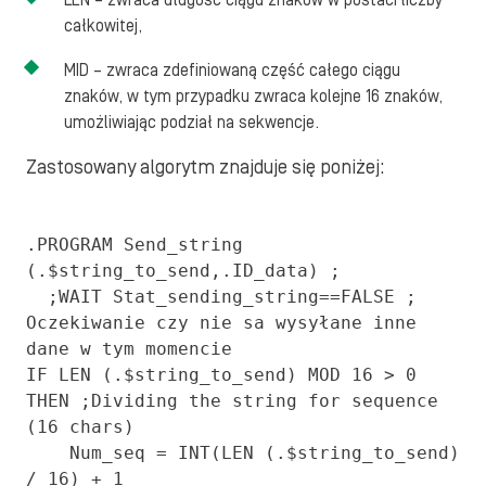
LEN – zwraca długość ciągu znaków w postaci liczby
całkowitej,
MID – zwraca zdefiniowaną część całego ciągu
znaków, w tym przypadku zwraca kolejne 16 znaków,
umożliwiając podział na sekwencje.
Zastosowany algorytm znajduje się poniżej:
.PROGRAM Send_string 
(.$string_to_send,.ID_data) ;

  ;WAIT Stat_sending_string==FALSE ; 
Oczekiwanie czy nie sa wysyłane inne 
dane w tym momencie

IF LEN (.$string_to_send) MOD 16 > 0 
THEN ;Dividing the string for sequence 
(16 chars)

    Num_seq = INT(LEN (.$string_to_send) 
/ 16) + 1
