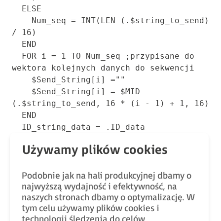
  ELSE

    Num_seq = INT(LEN (.$string_to_send) 
/ 16)

  END

  FOR i = 1 TO Num_seq ;przypisane do 
wektora kolejnych danych do sekwencji

    $Send_String[i] =""

    $Send_String[i] = $MID 
(.$string_to_send, 16 * (i - 1) + 1, 16)

  END

  ID_string_data = .ID_data

  Stat_sending_string = TRUE

  Temp_index = 1

.END
Podobnie jak na hali produkcyjnej dbamy o
najwyższą wydajność i efektywność, na
W tym podprogramie przekazywane są cztery
naszych stronach dbamy o optymalizację. W
tym celu używamy plików cookies i
zmienne, które należy zarezerwować i nie należy ich
technologii śledzenia do celów