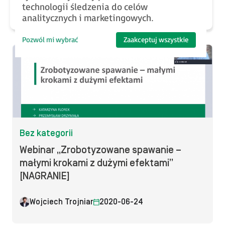
technologii śledzenia do celów
Łukasz Mąka
2020-06-24
analitycznych i marketingowych.
Pozwól mi wybrać
Zaakceptuj wszystkie
Bez kategorii
Webinar „Zrobotyzowane spawanie –
małymi krokami z dużymi efektami”
[NAGRANIE]
Wojciech Trojniar
2020-06-24