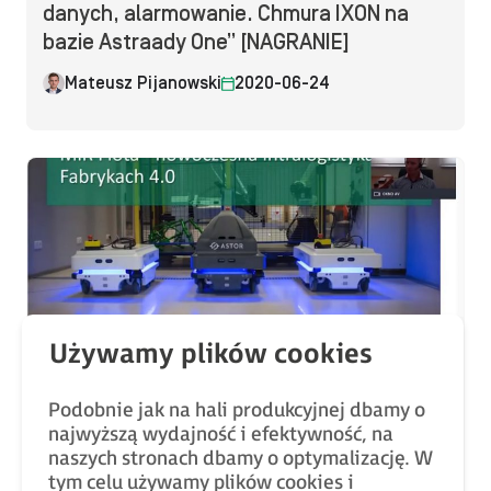
danych, alarmowanie. Chmura IXON na
bazie Astraady One” [NAGRANIE]
Mateusz Pijanowski
2020-06-24
Bez kategorii
Webinar „MiR Flota – Jak działa
Podobnie jak na hali produkcyjnej dbamy o
programowanie i sterowanie flotą
najwyższą wydajność i efektywność, na
autonomicznych robotów mobilnych MIR”
naszych stronach dbamy o optymalizację. W
[NAGRANIE]
tym celu używamy plików cookies i