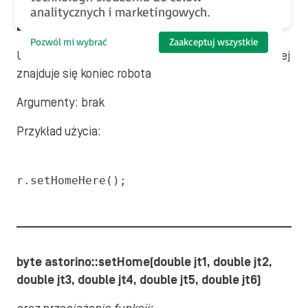
analitycznych i marketingowych.
byte astorino::setHomeHere()
Pozwól mi wybrać
Zaakceptuj wszystkie
Ustawia położenie domowe robota w pozycji w której
znajduje się koniec robota
Argumenty: brak
Przykład użycia:
r.setHomeHere();
byte astorino::setHome(double jt1, double jt2,
double jt3, double jt4, double jt5, double jt6)