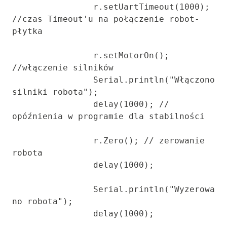
		r.setUartTimeout(1000); 
//czas Timeout'u na połączenie robot-
płytka

		r.setMotorOn(); 
//włączenie silników

		Serial.println("Włączono 
silniki robota");

		delay(1000); // 
opóźnienia w programie dla stabilności

		r.Zero(); // zerowanie 
robota

		delay(1000);

		Serial.println("Wyzerowa
no robota");

		delay(1000);
