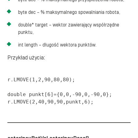
byte dec – % maksymalnego spowalniania robota,
double* target – wektor zawierający współrzędne
punktu,
int length – długość wektora punktów.
Przykład użycia:
r.LMOVE(1,2,90,80,80);

double punkt[6]={0,0,-90,0,-90,0};

r.LMOVE(2,40,90,90,punkt,6);