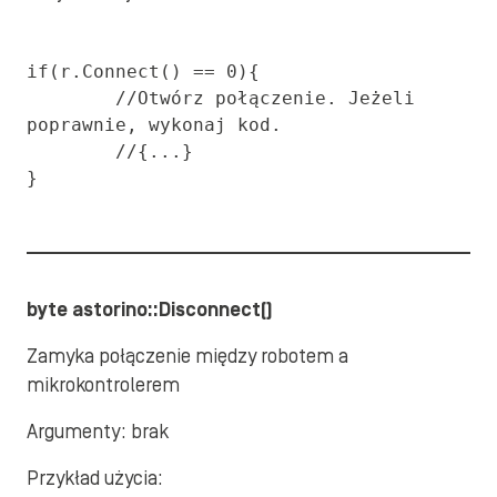
if(r.Connect() == 0){

	//Otwórz połączenie. Jeżeli 
poprawnie, wykonaj kod.

	//{...}

}
byte astorino::Disconnect()
Zamyka połączenie między robotem a
mikrokontrolerem
Argumenty: brak
Przykład użycia: