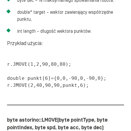
byte dec – % maksymalnego spowalniania robota,
double* target – wektor zawierający współrzędne
punktu,
int length – długość wektora punktów.
Przykład użycia:
r.JMOVE(1,2,90,80,80);

double punkt[6]={0,0,-90,0,-90,0};

r.JMOVE(2,40,90,90,punkt,6);
byte astorino::LMOVE(byte pointType, byte
pointIndex, byte spd, byte acc, byte dec)