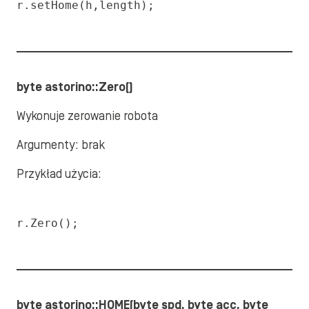
r.setHome(h,length);
byte astorino::Zero()
Wykonuje zerowanie robota
Argumenty: brak
Przykład użycia:
r.Zero();
byte astorino::HOME(byte spd, byte acc, byte