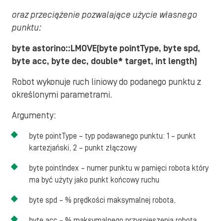
oraz przeciążenie pozwalające użycie własnego
punktu:
byte astorino::LMOVE(byte pointType, byte spd,
byte acc, byte dec, double* target, int length)
Robot wykonuje ruch liniowy do podanego punktu z
określonymi parametrami.
Argumenty:
byte pointType – typ podawanego punktu: 1 – punkt
kartezjański, 2 – punkt złączowy
byte pointIndex – numer punktu w pamięci robota który
ma być użyty jako punkt końcowy ruchu
byte spd – % prędkości maksymalnej robota,
byte acc – % maksymalnego przyspieszenia robota,