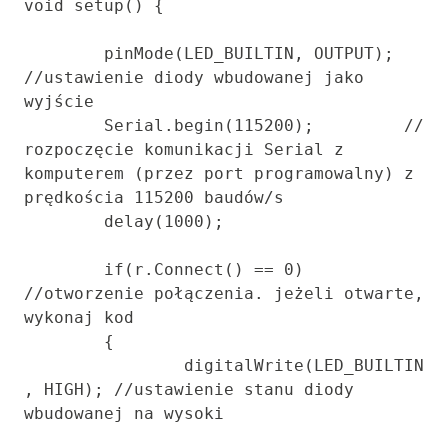
void setup() {

	pinMode(LED_BUILTIN, OUTPUT); 
//ustawienie diody wbudowanej jako 
wyjście

	Serial.begin(115200);         // 
rozpoczęcie komunikacji Serial z 
komputerem (przez port programowalny) z 
prędkościa 115200 baudów/s

	delay(1000);

	if(r.Connect() == 0) 
//otworzenie połączenia. jeżeli otwarte, 
wykonaj kod

	{

		digitalWrite(LED_BUILTIN
, HIGH); //ustawienie stanu diody 
wbudowanej na wysoki
