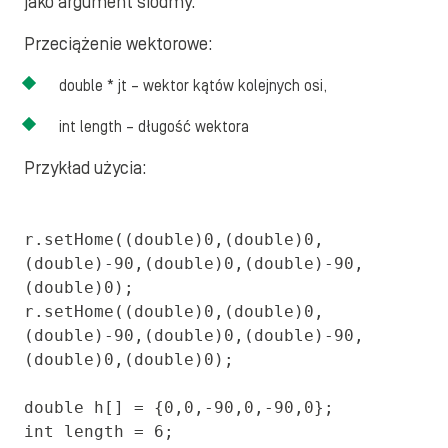
jako argument siódmy.
Przeciążenie wektorowe:
double * jt – wektor kątów kolejnych osi,
int length – długość wektora
Przykład użycia:
r.setHome((double)0,(double)0,
(double)-90,(double)0,(double)-90,
(double)0);

r.setHome((double)0,(double)0,
(double)-90,(double)0,(double)-90,
(double)0,(double)0);

double h[] = {0,0,-90,0,-90,0};

int length = 6;
