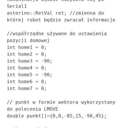
Serial1

astorino::RetVal ret; //zmienna do 
której robot będzie zwracał informacje

//współrzędne używane do ustawienia 
pozycji domowej

int home1 = 0;

int home2 = 0;

int home3 = -90;

int home4 = 0;

int home5 = -90;

int home6 = 0;

int home7 = 0;

// punkt w formie wektora wykorzystany 
do polecenia LMOVE

double punkt[]={0,0,-85,15,-90,45};
