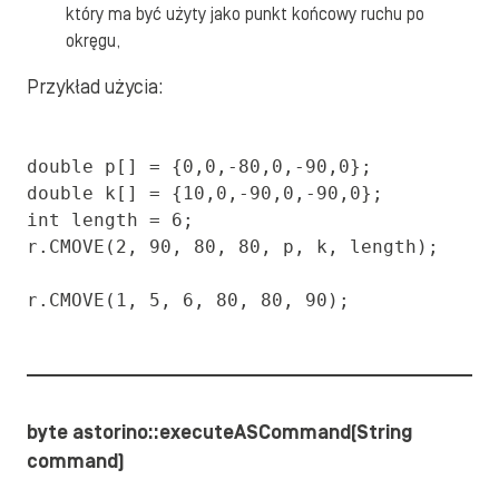
który ma być użyty jako punkt końcowy ruchu po
okręgu,
Przykład użycia:
double p[] = {0,0,-80,0,-90,0};

double k[] = {10,0,-90,0,-90,0};

int length = 6;

r.CMOVE(2, 90, 80, 80, p, k, length);

r.CMOVE(1, 5, 6, 80, 80, 90);
byte astorino::executeASCommand(String
command)