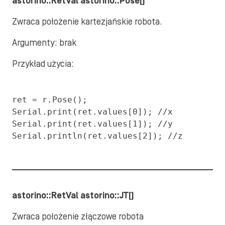
astorino::RetVal astorino::Pose()
Zwraca położenie kartezjańskie robota.
Argumenty: brak
Przykład użycia:
ret = r.Pose();

Serial.print(ret.values[0]); //x

Serial.print(ret.values[1]); //y

Serial.println(ret.values[2]); //z
astorino::RetVal astorino::JT()
Zwraca położenie złączowe robota