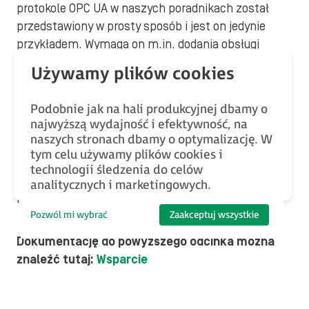
protokole OPC UA w naszych poradnikach został
przedstawiony w prosty sposób i jest on jedynie
przykładem. Wymaga on m.in. dodania obsługi
wyjątków, bez których OPC UA Client nie powinien
być zaimplementowany w Państwa systemach.
W kolejnych częściach kursu zostanie rozwinięty
Podobnie jak na hali produkcyjnej dbamy o
najwyższą wydajność i efektywność, na
temat OPC UA – zapytania o wartości zmiennych
naszych stronach dbamy o optymalizację. W
zostaną sparametryzowane i zautomatyzowane.
tym celu używamy plików cookies i
Dodatkowo przedstawimy sposób zapisywania
technologii śledzenia do celów
danych pochodzących z części PAC do baz danych,
analitycznych i marketingowych.
np.: SQLite oraz InfluxDB.
Pozwól mi wybrać
Zaakceptuj wszystkie
Dokumentację do powyższego odcinka można
znaleźć tutaj:
Wsparcie