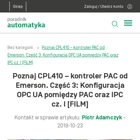
Sklep
Zaloguj / Utwórz konto
Bez kategorii
>
Poznaj CPL410 – kontroler PAC od
Emerson. Część 3: Konfiguracja OPC UA pomiędzy PAC oraz
IPC cz. I [FILM]
Poznaj CPL410 – kontroler PAC od
Emerson. Część 3: Konfiguracja
OPC UA pomiędzy PAC oraz IPC
cz. I [FILM]
Kontakt w sprawie artykułu:
Piotr Adamczyk
-
2019-10-23