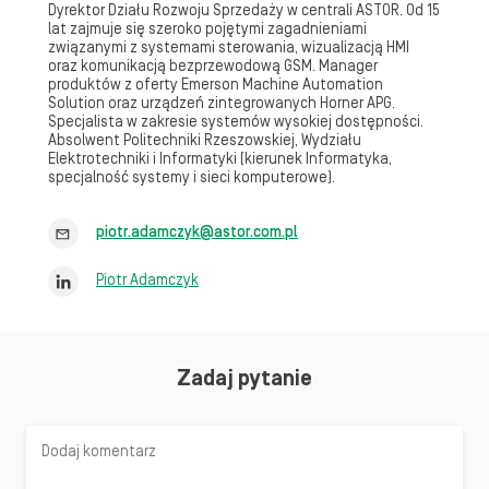
Dyrektor Działu Rozwoju Sprzedaży w centrali ASTOR. Od 15
lat zajmuje się szeroko pojętymi zagadnieniami
związanymi z systemami sterowania, wizualizacją HMI
oraz komunikacją bezprzewodową GSM. Manager
produktów z oferty Emerson Machine Automation
Solution oraz urządzeń zintegrowanych Horner APG.
Specjalista w zakresie systemów wysokiej dostępności.
Absolwent Politechniki Rzeszowskiej, Wydziału
Elektrotechniki i Informatyki (kierunek Informatyka,
specjalność systemy i sieci komputerowe).
piotr.adamczyk@astor.com.pl
Piotr Adamczyk
Zadaj pytanie