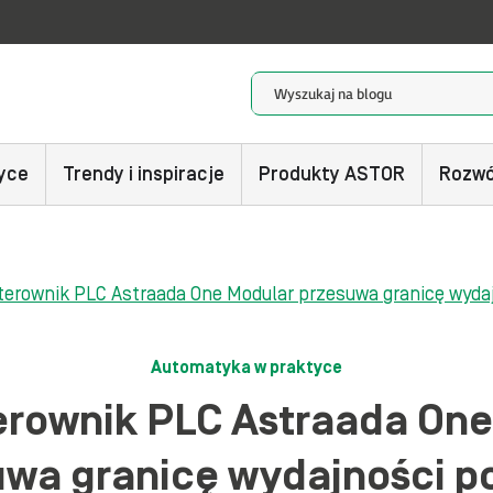
yce
Trendy i inspiracje
Produkty ASTOR
Rozwó
terownik PLC Astraada One Modular przesuwa granicę wy
Automatyka w praktyce
erownik PLC Astraada One
uwa granicę wydajności 