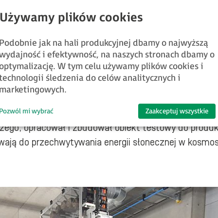
eczna implementacja w zg
Podobnie jak na hali produkcyjnej dbamy o najwyższą
wydajność i efektywność, na naszych stronach dbamy o
optymalizację. W tym celu używamy plików cookies i
ą
technologii śledzenia do celów analitycznych i
marketingowych.
Pozwól mi wybrać
Zaakceptuj wszystkie
rma Carbospacetech z Immenstaad nad Jeziorem Bodeńs
zego, opracował i zbudował obiekt testowy do produk
żywają do przechwytywania energii słonecznej w kosm