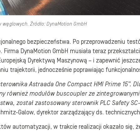
w węglowych. Źródło: DynaMotion GmbH
jonalnego bezpieczeństwa. Po przeprowadzeniu testów
nno. Firma DynaMotion GmbH musiała teraz przekszta
ropejską Dyrektywą Maszynową – i zapewnić jeszcze 
iu trajektorii, jednocześnie poprawiając funkcjonalno
sterownika Astraada One Compact HMI Prime 15”. D
śmy również modułów buscoupler ze zintegrowanymi
twa, został zastosowany sterownik PLC Safety SC-
hmitz-Galow, dyrektor zarządzający ds. techniczny
ów automatyzacji, w trakcie realizacji okazało się, że