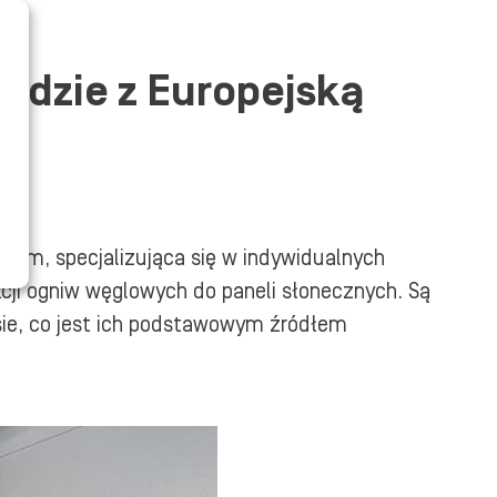
odzie z Europejską
kim, specjalizująca się w indywidualnych
cji ogniw węglowych do paneli słonecznych. Są
osie, co jest ich podstawowym źródłem