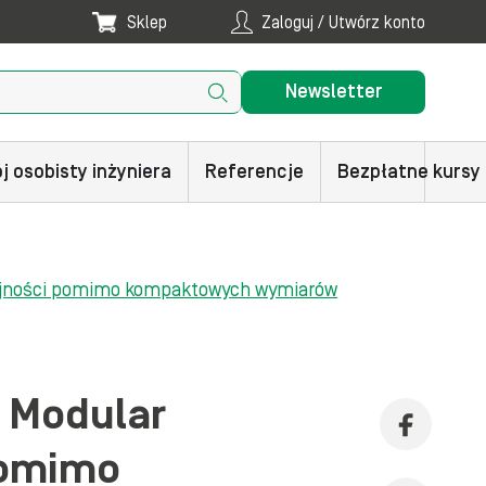
Sklep
Zaloguj / Utwórz konto
Newsletter
j osobisty inżyniera
Referencje
Bezpłatne kursy
dajności pomimo kompaktowych wymiarów
 Modular
pomimo