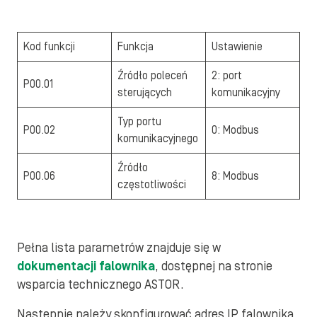
Kod funkcji
Funkcja
Ustawienie
Źródło poleceń
2: port
P00.01
sterujących
komunikacyjny
Typ portu
P00.02
0: Modbus
komunikacyjnego
Źródło
P00.06
8: Modbus
częstotliwości
Pełna lista parametrów znajduje się w
dokumentacji falownika
, dostępnej na stronie
wsparcia technicznego ASTOR.
Następnie należy skonfigurować adres IP falownika,