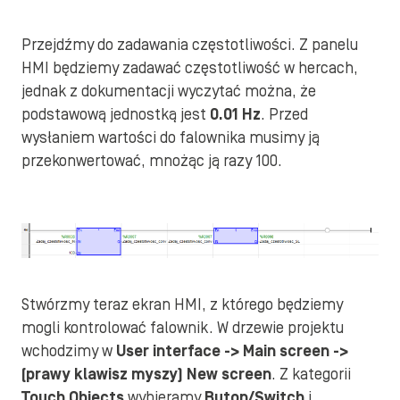
Przejdźmy do zadawania częstotliwości. Z panelu
HMI będziemy zadawać częstotliwość w hercach,
jednak z dokumentacji wyczytać można, że
podstawową jednostką jest
0.01 Hz
. Przed
wysłaniem wartości do falownika musimy ją
przekonwertować, mnożąc ją razy 100.
Stwórzmy teraz ekran HMI, z którego będziemy
mogli kontrolować falownik. W drzewie projektu
wchodzimy w
User interface -> Main screen ->
(prawy klawisz myszy) New screen
. Z kategorii
Touch Objects
wybieramy
Buton/Switch
i