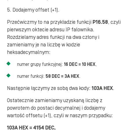
5. Dodajemy offset (+1).
Przećwiczmy to na przykładzie funkcji
P16.58
, czyli
pierwszym oktecie adresu IP falownika.
Rozdzielamy adres funkcji na dwa człony i
zamieniamy je na liczbę w kodzie
heksadecymalnym:
numer grupy funkcyjnej:
16 DEC = 10 HEX
,
numer funkcji:
58 DEC = 3A HEX
.
Następnie łączymy ze sobą dwa kody:
103A HEX
.
Ostatecznie zamieniamy uzyskaną liczbę z
powrotem do postaci decymalnej i dodajemy
wartość offsetu (+1), czyli w naszym przypadku:
103A HEX = 4154 DEC,