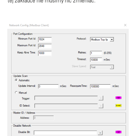
tej zakładce nie musimy nic zmieniać.