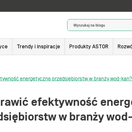
yce
Trendy i inspiracje
Produkty ASTOR
Rozwó
ktywność energetyczną przedsiębiorstw w branży wod-kan
prawić efektywność energ
dsiębiorstw w branży wod