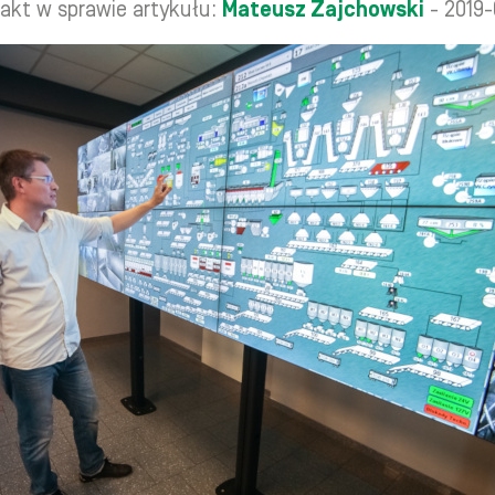
akt w sprawie artykułu:
Mateusz Zajchowski
- 2019-