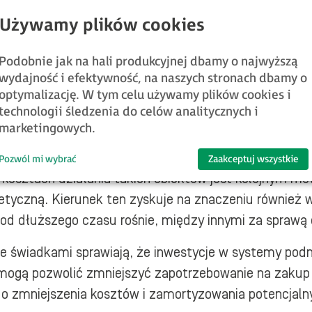
wodociągowo – kanalizacyjnej, która odpowiada za oko
Podobnie jak na hali produkcyjnej dbamy o najwyższą
torem napędowym działań
wydajność i efektywność, na naszych stronach dbamy o
optymalizację. W tym celu używamy plików cookies i
technologii śledzenia do celów analitycznych i
h
marketingowych.
Pozwól mi wybrać
Zaakceptuj wszystkie
w kosztach działania takich obiektów jest kolejnym m
tyczną. Kierunek ten zyskuje na znaczeniu również 
a od dłuższego czasu rośnie, między innymi za sprawą
nie świadkami sprawiają, że inwestycje w systemy p
 i mogą pozwolić zmniejszyć zapotrzebowanie na zakup
do zmniejszenia kosztów i zamortyzowania potencjaln