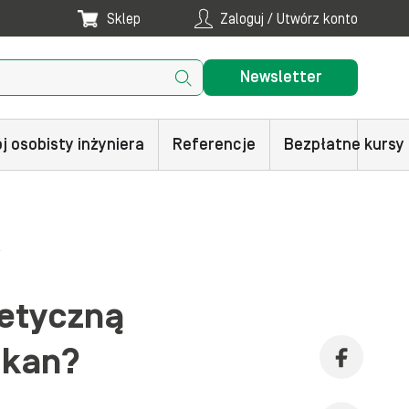
Sklep
Zaloguj / Utwórz konto
Newsletter
j osobisty inżyniera
Referencje
Bezpłatne kursy
?
etyczną
-kan?