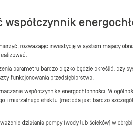
ać współczynnik energoch
ierzyć, rozważając inwestycję w system mający obniżyć
realizować.
nia parametru bardzo ciężko będzie określić, czy sys
szty funkcjonowania przedsiębiorstwa.
naczanie współczynnika energochłonności. W ogólności
ego i mierzalnego efektu (metoda jest bardzo szczeg
enie działania pompy (wody lub ścieków) w obrębie o