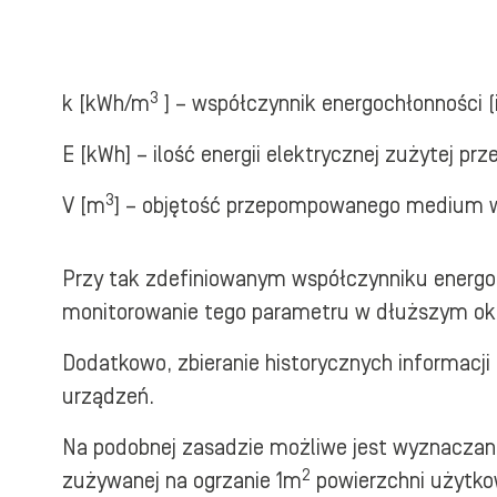
3
k [kWh/m
] – współczynnik energochłonności (
E [kWh] – ilość energii elektrycznej zużytej pr
3
V [m
] – objętość przepompowanego medium w 
Przy tak zdefiniowanym współczynniku energoch
monitorowanie tego parametru w dłuższym okr
Dodatkowo, zbieranie historycznych informacji
urządzeń.
Na podobnej zasadzie możliwe jest wyznaczanie
2
zużywanej na ogrzanie 1m
powierzchni użytkow