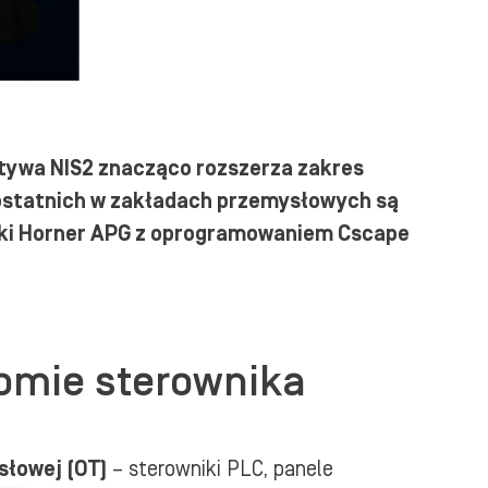
tywa NIS2 znacząco rozszerza zakres
ostatnich w zakładach przemysłowych są
niki Horner APG z oprogramowaniem Cscape
iomie sterownika
łowej (OT)
– sterowniki PLC, panele