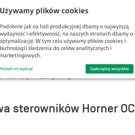
nie inżynierskie wykorzystywane do ich programowania
nie rozwija swoje produkty w oparciu o zasadę
securi
dym etapie: od projektu urządzenia, przez firmware,
Podobnie jak na hali produkcyjnej dbamy o najwyższą
wydajność i efektywność, na naszych stronach dbamy o
ciągłym doskonaleniu oraz zgodności z uznanymi międ
optymalizację. W tym celu używamy plików cookies i
technologii śledzenia do celów analitycznych i
roducenta do spełnienia normy
IEC 62443‑4‑2 na pozio
marketingowych.
wymi zagrożeniami cybernetycznymi, m.in. poprzez s
z serii
Prime
czy
Canvas
oraz środowisko
Cscape 10
Pozwól mi wybrać
Zaakceptuj wszystkie
ku Automatyki Przemysłowej.
wa sterowników Horner OC