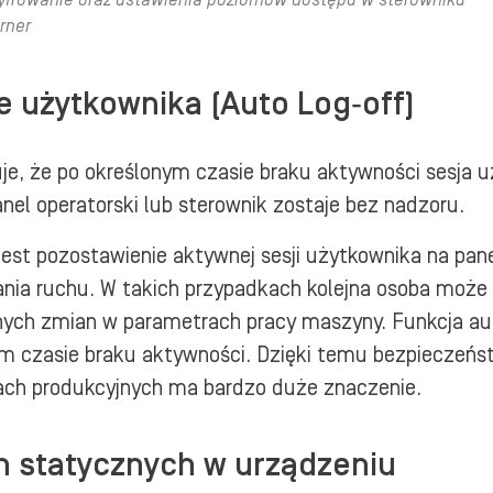
yfrowanie oraz ustawienia poziomów dostępu w sterowniku
rner
 użytkownika (Auto Log‑off)
, że po określonym czasie braku aktywności sesja uż
nel operatorski lub sterownik zostaje bez nadzoru.
st pozostawienie aktywnej sesji użytkownika na pane
ania ruchu. W takich przypadkach kolejna osoba moż
onych zmian w parametrach pracy maszyny. Funkcja a
ym czasie braku aktywności. Dzięki temu bezpieczeńs
ach produkcyjnych ma bardzo duże znaczenie.
ch statycznych w urządzeniu