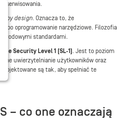
 i serwisowania.
ty by design
. Oznacza to, że
 aż po oprogramowanie narzędziowe. Filozofia
zynarodowymi standardami.
mie Security Level 1 (SL‑1)
. Jest to poziom
ilne uwierzytelnianie użytkowników oraz
projektowane są tak, aby spełniać te
S – co one oznaczają