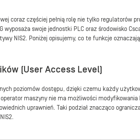
j coraz częściej pełnią rolę nie tylko regulatorów 
APG wyposaża swoje jednostki PLC oraz środowisko C
tywy NIS2. Poniżej opisujemy, co te funkcje oznaczaj
ików (User Access Level)
óżnych poziomów dostępu, dzięki czemu każdy użytkown
p. operator maszyny nie ma możliwości modyfikowania
owiednich uprawnień. Taki podział znacząco ogranicz
NIS2.