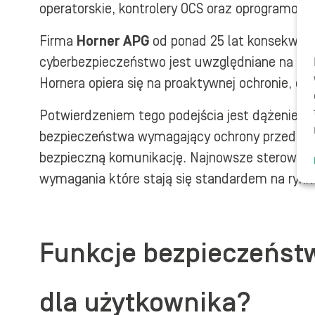
operatorskie, kontrolery OCS oraz oprogramowa
Firma
Horner APG
od ponad 25 lat konsekwent
cyberbezpieczeństwo jest uwzględniane na każ
Hornera opiera się na proaktywnej ochronie, 
Potwierdzeniem tego podejścia jest dążenie p
bezpieczeństwa wymagający ochrony przed typo
bezpieczną komunikację. Najnowsze sterowniki 
wymagania które stają się standardem na ryn
Funkcje bezpieczeńst
dla użytkownika?