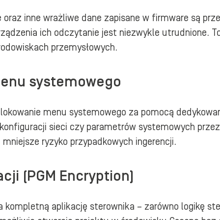
e oraz inne wrażliwe dane zapisane w firmware są p
ządzenia ich odczytanie jest niezwykle utrudnione. T
w środowiskach przemysłowych.
menu systemowego
blokowanie menu systemowego za pomocą dedykowaneg
 konfiguracji sieci czy parametrów systemowych prze
 mniejsze ryzyko przypadkowych ingerencji.
acji (PGM Encryption)
ompletną aplikację sterownika – zarówno logikę steru