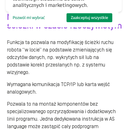
analitycznych i marketingowych.
RTPM Real Time Path
Modification
–
modyfikacja
Pozwól mi wybrać
Zaakceptuj wszystkie
ścieżki w czasie rzeczywistym
Funkcja ta pozwala na modyfikację ścieżki ruchu
robota “w locie” na podstawie zmieniających się
odczytów danych, np. wykrytych sił lub na
podstawie korekt przesłanych np. z systemu
wizyjnego.
Wymagana komunikacja TCP/IP lub karta wejść
analogowych.
Pozwala to na montaż komponentów bez
specjalizowanego oprzyrządowania i dodatkowych
linii programu. Jedna dedykowana instrukcja w AS
language może zastąpić cały podprogram