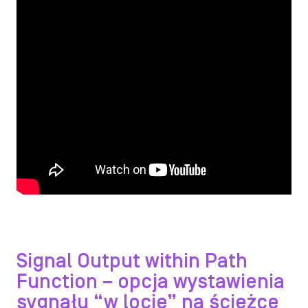
Signal Output within Path
Function – opcja wystawienia
sygnału “w locie” na ścieżce