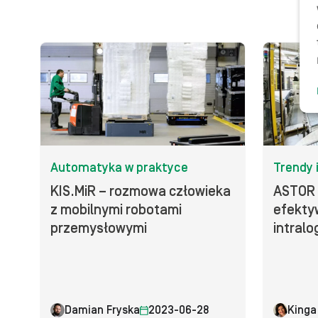
Automatyka w praktyce
Trendy i
KIS.MiR – rozmowa człowieka
ASTOR
z mobilnymi robotami
efekty
przemysłowymi
intralo
Damian Fryska
2023-06-28
Kinga