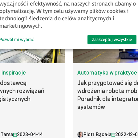
wydajność i efektywność, na naszych stronach dbamy o
optymalizację. W tym celu używamy plików cookies i
technologii śledzenia do celów analitycznych i
marketingowych.
Pozwól mi wybrać
Zaakceptuj wszystkie
 inspiracje
Automatyka w praktyce
 dostawcą
Jak przygotować się d
wnych rozwiązań
wdrożenia robota mob
gistycznych
Poradnik dla integrat
systemów
 Tarsa
2023-04-14
Piotr Bącała
2022-12-0