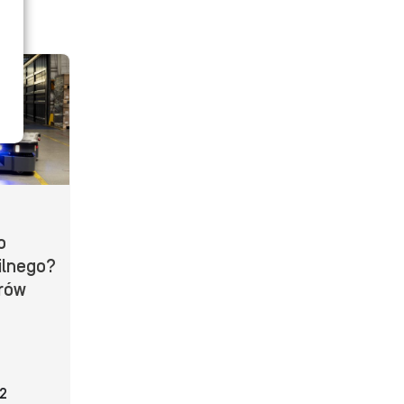
o
ilnego?
orów
2